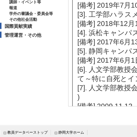
講師・イベント等
[備考] 2019年7月1
報道
[3]. 工学部ハラス
学外の審議会・委員会等
その他社会活動
[備考] 2018年12月
国際貢献実績
[4]. 浜松キャン
管理運営・その他
[備考] 2017年6月1
[5]. 静岡キャン
[備考] 2017年6月
[6]. 人文学部
て～特に自死とイン
[7]. 人文学部教
)
[備考] 2009.11.12
[8]. 情報学部教
)
[備考] 2008.11.27
教員データベーストップ
静岡大学ホーム