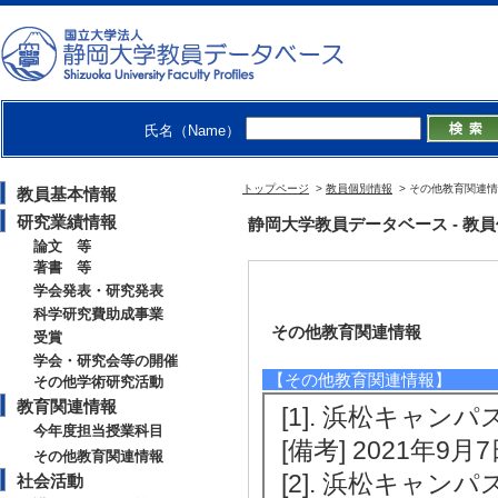
氏名（Name）
トップページ
>
教員個別情報
> その他教育関連
教員基本情報
研究業績情報
静岡大学教員データベース - 教員個別情
論文 等
著書 等
学会発表・研究発表
科学研究費助成事業
その他教育関連情報
受賞
学会・研究会等の開催
【その他教育関連情報】
その他学術研究活動
教育関連情報
[1]. 浜松キャン
今年度担当授業科目
[備考] 2021年9
その他教育関連情報
[2]. 浜松キャン
社会活動