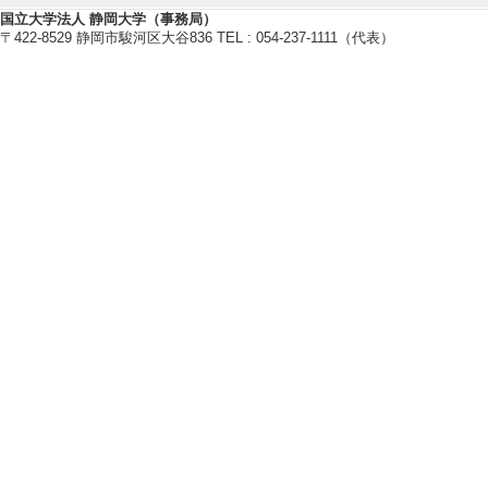
[9]. 静大の学際
国立大学法人 静岡大学（事務局）
〒422-8529 静岡市駿河区大谷836 TEL : 054-237-1111（代表）
[備考] 2008.9.30
[10]. 静岡大
「浜松キャンパス
5.11.29) （2005年
[備考] 2005.11.29