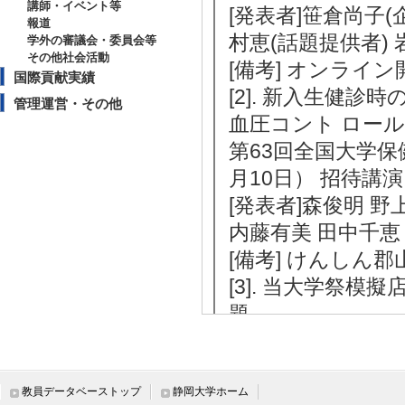
講師・イベント等
[発表者]笹倉尚子(
報道
村恵(話題提供者) 
学外の審議会・委員会等
その他社会活動
[備考] オンライン
国際貢献実績
[2]. 新入生健診
管理運営・その他
血圧コント ロー
第63回全国大学保
月10日） 招待講
[発表者]森俊明 
内藤有美 田中千恵
[備考] けんしん
[3]. 当大学祭
題
第63回全国大学保
月10日） 招待講
[発表者]内藤有美
教員データベーストップ
静岡大学ホーム