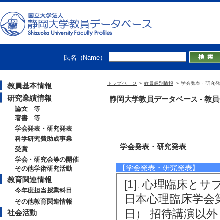
氏名（Name）
トップページ
>
教員個別情報
> 学会発表・研究
教員基本情報
研究業績情報
静岡大学教員データベース - 教員個別情
論文 等
著書 等
学会発表・研究発表
科学研究費助成事業
学会発表・研究発表
受賞
学会・研究会等の開催
【学会発表・研究発表】
その他学術研究活動
教育関連情報
[1]. 心理臨床と
今年度担当授業科目
日本心理臨床学会第
その他教育関連情報
日） 招待講演以外
社会活動