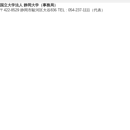
長谷川康子 栗原礼
国立大学法人 静岡大学（事務局）
〒422-8529 静岡市駿河区大谷836 TEL : 054-237-1111（代表）
[備考] けんしん
[4]. 統合失調症
第63回全国大学保
月10日） 招待講
[発表者]太田裕一
田中千恵 山本裕之
上愛里子 石神直子
[備考] けんしん
[5]. 大学保健セン
用開始二か月の分
第63回全国大学保
月10日） 招待講
[発表者]西尾美和
恵子 山本裕之 森