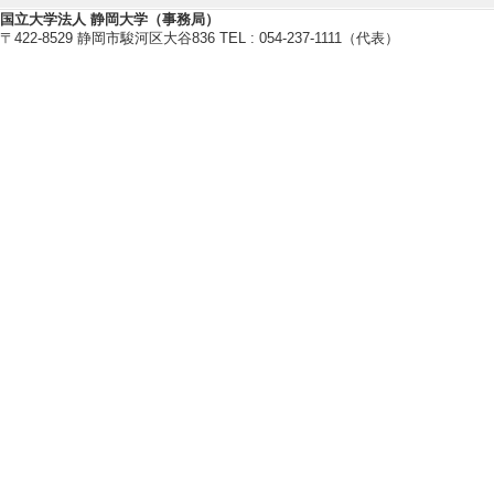
論文] 該当しない
国立大学法人 静岡大学（事務局）
〒422-8529 静岡市駿河区大谷836 TEL : 054-237-1111（代表）
[責任著者・共著者
[著者] [責任著者]
[5]. 臨床における
臨床心理学研究 38/2
当しない
[責任著者・共著者
[著者] 太田裕一
【著書 等】
[1]. 学生相談
的な学内研修のた
遠見書房 （2023
[著書の別]著書（
[単著・共著・編著