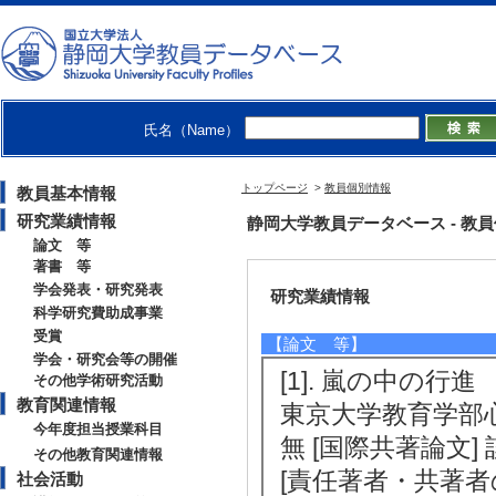
学生相談, 精神分析, 集団精神療
【所属学会】
・日本心理臨床学会
・日本学生相談学会
・日本集団精神療法学会
氏名（Name）
・日本精神分析学会
・日本精神分析的心理療法フォー
トップページ
>
教員個別情報
教員基本情報
研究業績情報
静岡大学教員データベース - 教員個別情
論文 等
著書 等
学会発表・研究発表
研究業績情報
科学研究費助成事業
受賞
【論文 等】
学会・研究会等の開催
[1]. 嵐の中の
その他学術研究活動
教育関連情報
東京大学教育学部心理教
今年度担当授業科目
無 [国際共著論文]
その他教育関連情報
[責任著者・共著者
社会活動