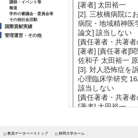
講師・イベント等
[著者] 太田裕一
報道
[2]. 三枚橋病
学外の審議会・委員会等
その他社会活動
病院・地域精神医学 41
国際貢献実績
論文] 該当しない
管理運営・その他
[責任著者・共著者
[著者] [責任著者
佐和子 太田裕一 
[3]. 対人恐怖
心理臨床学研究 16/3
該当しない
[責任著者・共著者
[著者] 太田裕一
[4]. キャンパ
れの課題 ～われ
東京大学学生相談所紀要 
教員データベーストップ
静岡大学ホーム