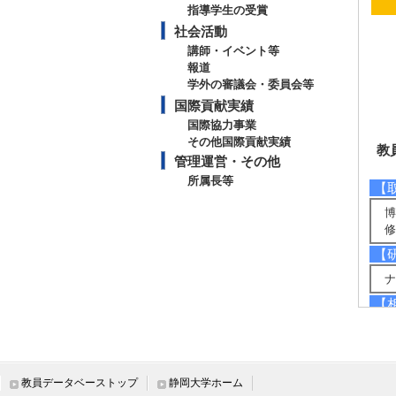
指導学生の受賞
社会活動
講師・イベント等
報道
学外の審議会・委員会等
国際貢献実績
国際協力事業
その他国際貢献実績
教
管理運営・その他
所属長等
【
博
修
【
ナ
【
木
セ
木
教員データベーストップ
静岡大学ホーム
【