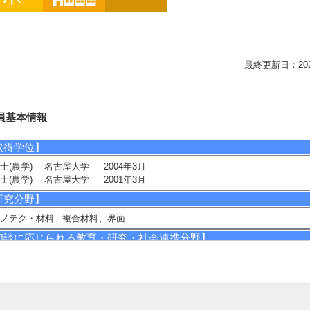
最終更新日：2026/0
員基本情報
取得学位】
士(農学) 名古屋大学 2004年3月
士(農学) 名古屋大学 2001年3月
研究分野】
ノテク・材料 - 複合材料、界面
相談に応じられる教育・研究・社会連携分野】
質バイオマス資源の有効利活用
ルロースナノファイバーを使用した新規木質材料の開発
質材料の耐久性能評価
現在の研究テーマ】