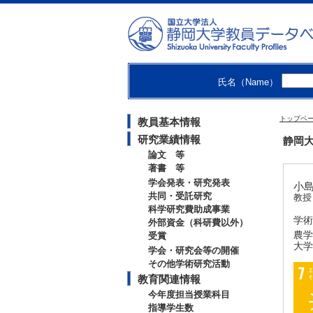
氏名（Name）
トップペ
教員基本情報
研究業績情報
静岡大
論文 等
著書 等
学会発表・研究発表
小島
共同・受託研究
教授
科学研究費助成事業
学術
外部資金（科研費以外）
農学
受賞
大学
学会・研究会等の開催
その他学術研究活動
教育関連情報
今年度担当授業科目
指導学生数