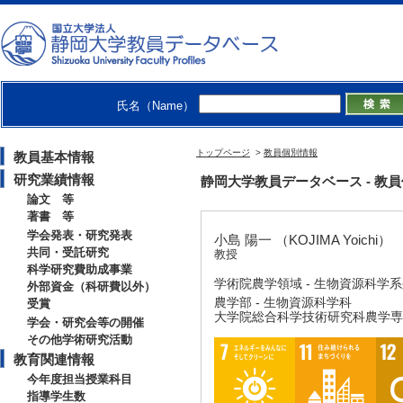
氏名（Name）
トップページ
>
教員個別情報
教員基本情報
研究業績情報
静岡大学教員データベース - 教員個別情
論文 等
著書 等
学会発表・研究発表
小島 陽一 （KOJIMA Yoichi）
共同・受託研究
教授
科学研究費助成事業
学術院農学領域 - 生物資源科学
外部資金（科研費以外）
農学部 - 生物資源科学科
受賞
大学院総合科学技術研究科農学専攻
学会・研究会等の開催
その他学術研究活動
教育関連情報
今年度担当授業科目
指導学生数