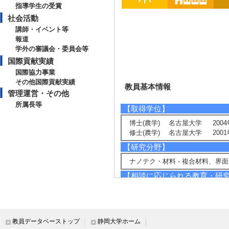
指導学生の受賞
社会活動
講師・イベント等
報道
学外の審議会・委員会等
国際貢献実績
国際協力事業
その他国際貢献実績
教員基本情報
管理運営・その他
所属長等
【取得学位】
博士(農学) 名古屋大学 2004
修士(農学) 名古屋大学 2001
【研究分野】
ナノテク・材料 - 複合材料、界面
【相談に応じられる教育・研
木質バイオマス資源の有効利活用
セルロースナノファイバーを使
木質材料の耐久性能評価
教員データベーストップ
静岡大学ホーム
【現在の研究テーマ】