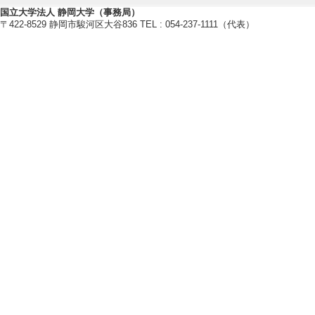
国立大学法人 静岡大学（事務局）
木質バイオマス資源の有効利活用
〒422-8529 静岡市駿河区大谷836 TEL : 054-237-1111（代表）
セルロースナノファイバーを使
木質材料の耐久性能評価
【研究キーワード】
木材, セルロースナノファイバー,
【所属学会】
・日本接着学会
・ナノセルロースフォーラム
・日本木材加工技術協会
・日本木材学会
研究業績情報
【論文 等】
[1]. Evaluation of 
n on strands of dif