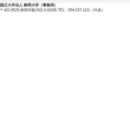
[備考] オンライン
国立大学法人 静岡大学（事務局）
〒422-8529 静岡市駿河区大谷836 TEL : 054-237-1111（代表）
[2]. 講演会 日
第3回研究講演会 （2
[内容] 題目：木
[備考] オンライン
[3]. ｲﾍﾞﾝﾄ出展
[内容] 研究紹介ブ
[備考] 開催場所
2019年11月8-9日
[4]. シンポジウム
[内容] 木質ボー
用技術開発
[備考] 新木場木材
[5]. ｲﾍﾞﾝﾄ出展
[内容] 研究紹介ブ