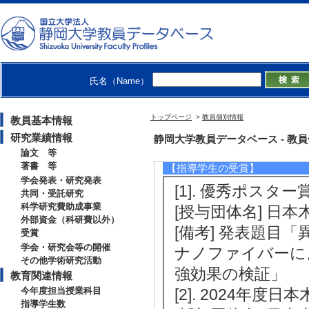
修士指導学生数 6 
博士指導学生数(主指
2020年度
卒研指導学生数（3年
氏名（Name）
卒研指導学生数（4年
修士指導学生数 4 
トップページ
>
教員個別情報
教員基本情報
博士指導学生数(主指
研究業績情報
静岡大学教員データベース - 教員個別情
論文 等
著書 等
【指導学生の受賞】
学会発表・研究発表
[1]. 優秀ポスター賞
共同・受託研究
科学研究費助成事業
[授与団体名] 日本
外部資金（科研費以外）
[備考] 発表題
受賞
学会・研究会等の開催
ナノファイバーに
その他学術研究活動
強効果の検証」
教育関連情報
今年度担当授業科目
[2]. 2024年度
指導学生数