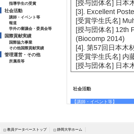
[授与団体名] 日
指導学生の受賞
[3]. Excellent Po
社会活動
講師・イベント等
[受賞学生氏名] Muham
報道
[授与団体名] 12th Pac
学外の審議会・委員会等
国際貢献実績
(Biocomp 2014)
国際協力事業
[4]. 第57回日本
その他国際貢献実績
管理運営・その他
[受賞学生氏名] 内
所属長等
[授与団体名] 日本
社会活動
【講師・イベント等】
[1]. 公開講座
21年12月 )
[内容] 木質材料
教員データベーストップ
静岡大学ホーム