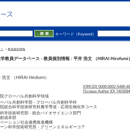
キーワード（Keyword）
ージ
>
教員個別情報
学教員データベース - 教員個別情報 : 平井 浩文 （HIRAI Hirofumi
浩文 （HIRAI Hirofumi）
[ORCID] 0000-0002-5490-4
[Scopus Author ID] 740309
院グローバル共創科学領域
ーバル共創科学部 - グローバル共創科学科
院総合科学技術研究科農学専攻 - 応用生物化学コース
科学技術研究部 - 統合バイオサイエンス部門
創成本部
ベーション社会連携推進機構
ーン科学技術研究所 - グリーンエネルギーコア