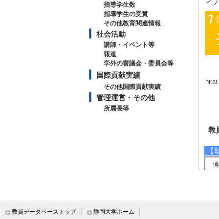
イノ
指導学生数
指導学生の受賞
その他教育関連情報
社会活動
講師・イベント等
報道
学外の審議会・委員会等
国際貢献実績
hira
その他国際貢献実績
管理運営・その他
所属長等
教
【
博
【
環
環
教員データベーストップ
静岡大学ホーム
【