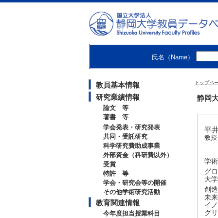
氏名（Name）
トップペ
教員基本情報
研究業績情報
静岡大
論文 等
著書 等
学会発表・研究発表
平井 
共同・受託研究
教授
科学研究費助成事業
外部資金（科研費以外）
学術
受賞
グロ
特許 等
大学
学会・研究会等の開催
創造
その他学術研究活動
未来
教育関連情報
イノ
グリ
今年度担当授業科目