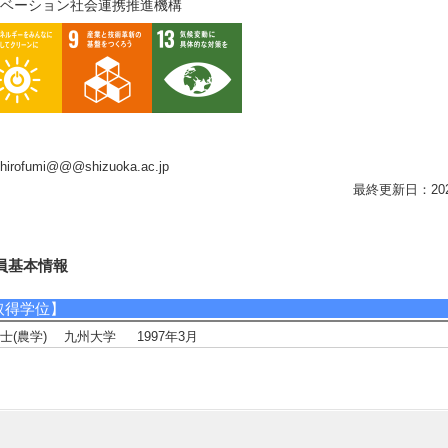
ベーション社会連携推進機構
i.hirofumi@@@shizuoka.ac.jp
最終更新日：2026/0
員基本情報
取得学位】
士(農学) 九州大学 1997年3月
研究分野】
境・農学 - 環境農学
境・農学 - 環境負荷低減技術、保全修復技術
相談に応じられる教育・研究・社会連携分野】