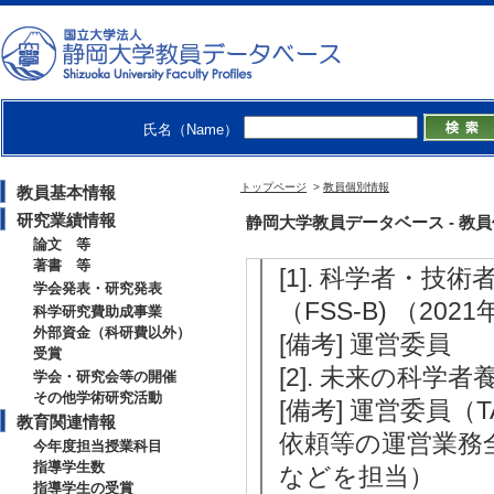
[3]. 日本繁殖生物
月 )
[4]. Journal of
4月 ) [団体名]
氏名（Name）
[5]. 東海畜産学会 （
[備考] 役割(評議員
トップページ
>
教員個別情報
教員基本情報
研究業績情報
静岡大学教員データベース - 教員個別情
【その他社会活動】
論文 等
著書 等
[1]. 科学者・
学会発表・研究発表
（FSS-B) （2021年
科学研究費助成事業
外部資金（科研費以外）
[備考] 運営委員
受賞
[2]. 未来の科学者養
学会・研究会等の開催
その他学術研究活動
[備考] 運営委員
教育関連情報
依頼等の運営業務
今年度担当授業科目
指導学生数
などを担当）
指導学生の受賞