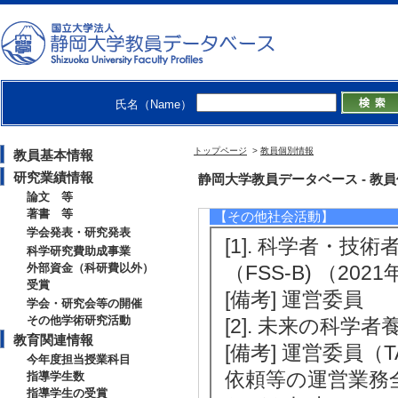
[2]. 日本繁殖生物
[3]. 日本繁殖生物
月 )
[4]. Journal of
氏名（Name）
4月 ) [団体名]
[5]. 東海畜産学会 （
トップページ
>
教員個別情報
教員基本情報
[備考] 役割(評議員
研究業績情報
静岡大学教員データベース - 教員個別情
論文 等
著書 等
【その他社会活動】
学会発表・研究発表
[1]. 科学者・
科学研究費助成事業
外部資金（科研費以外）
（FSS-B) （2021年
受賞
[備考] 運営委員
学会・研究会等の開催
その他学術研究活動
[2]. 未来の科学者養
教育関連情報
[備考] 運営委員
今年度担当授業科目
依頼等の運営業務
指導学生数
指導学生の受賞