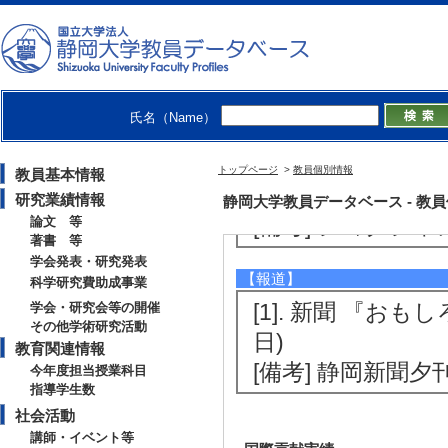
[備考] 静岡大学
[3]. 出張講義 （20
[内容] 森林およ
[備考] 静岡県立
氏名（Name）
[4]. 出張講義 生理
[備考] ジョグジ
トップページ
>
教員個別情報
教員基本情報
[5]. 出張講義 生理
研究業績情報
静岡大学教員データベース - 教員個別
[備考] ジョグジ
論文 等
著書 等
学会発表・研究発表
【報道】
科学研究費助成事業
[1]. 新聞 『お
学会・研究会等の開催
その他学術研究活動
日)
教育関連情報
[備考] 静岡新聞夕
今年度担当授業科目
指導学生数
社会活動
講師・イベント等