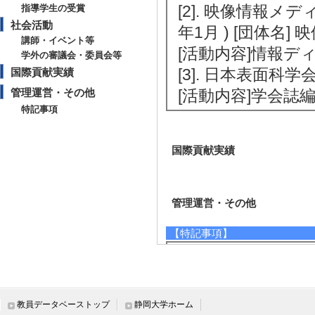
[2]. 映像情報メ
指導学生の受賞
社会活動
年1月 ) [団体名
講師・イベント等
[活動内容]情報
学外の審議会・委員会等
[3]. 日本表面科学
国際貢献実績
管理運営・その他
[活動内容]学会誌
特記事項
国際貢献実績
管理運営・その他
【特記事項】
ZnO系半導体ナ
究に従事
教員データベーストップ
静岡大学ホーム