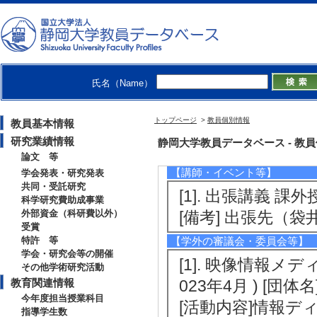
[授与団体名] 映
[5]. 二次元層状
[受賞学生氏名] 松
[授与団体名] 映
氏名（Name）
トップページ
>
教員個別情報
教員基本情報
研究業績情報
社会活動
静岡大学教員データベース - 教員個別情
論文 等
【講師・イベント等】
学会発表・研究発表
共同・受託研究
[1]. 出張講義 課外
科学研究費助成事業
外部資金（科研費以外）
[備考] 出張先（
受賞
特許 等
【学外の審議会・委員会等】
学会・研究会等の開催
[1]. 映像情報
その他学術研究活動
教育関連情報
023年4月 ) [団
今年度担当授業科目
[活動内容]情報
指導学生数