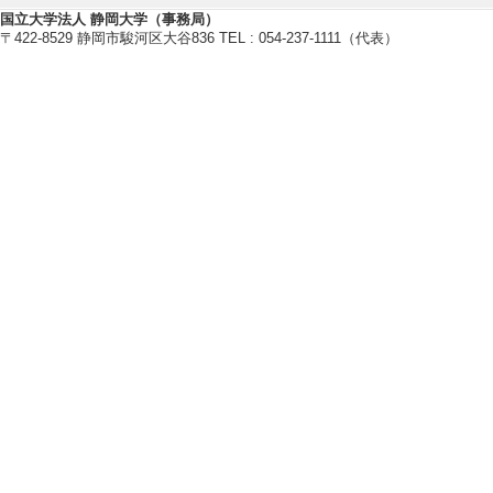
[役割] 責任者以外 
国立大学法人 静岡大学（事務局）
[備考] Local Organ
〒422-8529 静岡市駿河区大谷836 TEL : 054-237-1111（代表）
[3]. International
（2018年11月)
[役割] 責任者以外 
[備考] 現地実行委
[4]. 第35回電子材
[役割] 責任者以外
[備考] 企業展示委員
[5]. 2015年
月)
[役割] 責任者(議
[備考] 実行委員