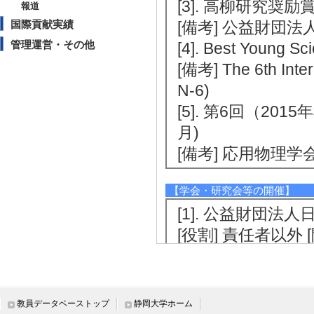
[3]. 高柳研究奨励賞
報道
国際貢献実績
[備考] 公益財団
管理運営・その他
[4]. Best Young S
[備考] The 6th Inter
N-6)
[5]. 第6回（201
月)
[備考] 応用物理学
【学会・研究会等の開催】
[1]. 公益財団法
[役割] 責任者以外 
[備考] 開催地実行
[2]. 20th Internat
on INTER-ACADE
教員データベーストップ
静岡大学ホーム