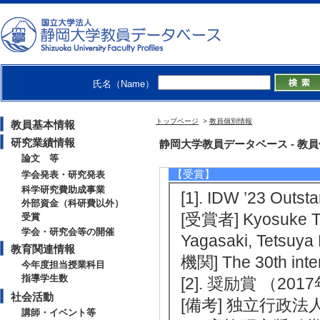
区分] 研究代表者
[4]. 極微光バ
空間イメージングへの
人浜松電子工業奨励会
氏名（Name）
者
[5]. （2015年
トップページ
>
教員個別情報
教員基本情報
[制度名] 研究助成
研究業績情報
静岡大学教員データベース - 教員個別情
論文 等
【受賞】
学会発表・研究発表
科学研究費助成事業
[1]. IDW ’23 Out
外部資金（科研費以外）
[受賞者] Kyosuke Tan
受賞
学会・研究会等の開催
Yagasaki, Tetsuya
教育関連情報
機関] The 30th inte
今年度担当授業科目
指導学生数
[2]. 奨励賞 （201
社会活動
[備考] 独立行政
講師・イベント等