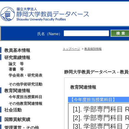
[発表者]Shaffer, J.
【その他学術研究活動】
[1]. Editing & Pro
氏名（Name）
年4月 )
[備考] Every year I 
トップページ
>
教員個別情報
教員基本情報
l English textbooks
研究業績情報
ng this since at lea
論文 等
著書 等
静岡大学教員データベース - 教員個別情報 : 
学会発表・研究発表
その他学術研究活動
教育関連情報
教育関連情報
今年度担当授業科目
【今年度担当授業科目】
その他教育関連情報
[1]. 学部専門科目 Rea
社会活動
[2]. 学部専門科目 Rea
国際貢献実績
[3]. 学部専門科目
管理運営・その他