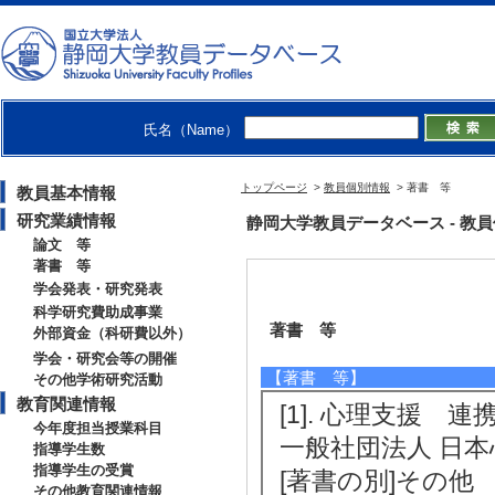
氏名（Name）
トップページ
>
教員個別情報
> 著書 等
教員基本情報
研究業績情報
静岡大学教員データベース - 教員個別情
論文 等
著書 等
学会発表・研究発表
科学研究費助成事業
著書 等
外部資金（科研費以外）
学会・研究会等の開催
【著書 等】
その他学術研究活動
教育関連情報
[1]. 心理支援 
今年度担当授業科目
一般社団法人 日本
指導学生数
指導学生の受賞
[著書の別]その他
その他教育関連情報