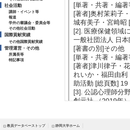
[単著・共著・編著
社会活動
講師・イベント等
[著者]奥村茉莉
報道
城有美子・宮﨑昭 [総頁
学外の審議会・委員会等
その他社会活動
[2]. 医療保健
国際貢献実績
一般社団法人 日本
その他国際貢献実績
[著書の別]その他
管理運営・その他
所属長等
[単著・共著・編著
特記事項
[著者]津川律子
れいか・福田由利・
助活動 [総頁数] 19 
[3]. 公認心理師
創元社 （2019年
[著書の別]著書（
[単著・共著・編著
[著者]津川律子・江口
教員データベーストップ
静岡大学ホーム