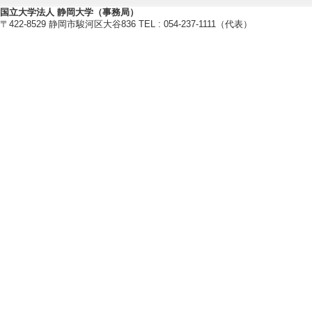
第Ⅱ部 支援の展開
国立大学法人 静岡大学（事務局）
〒422-8529 静岡市駿河区大谷836 TEL : 054-237-1111（代表）
[4]. 心理職の
一般社団法人日本臨
[著書の別]その他
[単著・共著・編著
[著者]一般社団
[総頁数] 24
[5]. ひきこも
イン
金剛出版 （2017
[著書の別]著書（
[単著・共著・編著
[著者]江口 昌克
[6]. こころの科
日本評論社 （201