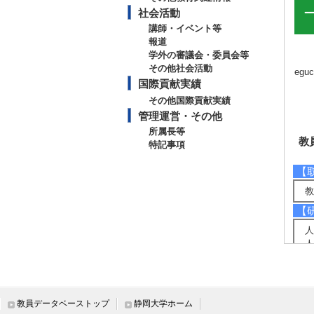
社会活動
講師・イベント等
報道
学外の審議会・委員会等
その他社会活動
eguc
国際貢献実績
その他国際貢献実績
管理運営・その他
所属長等
教
特記事項
【
教
【
人
人
【
精
不
教員データベーストップ
静岡大学ホーム
勤