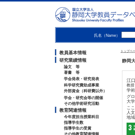
氏名（Name）
トップペ
教員基本情報
研究業績情報
静岡大
論文 等
著書 等
学会発表・研究発表
江口
科学研究費助成事業
教授
学術
外部資金（科研費以外）
グロ
学会・研究会等の開催
大学
その他学術研究活動
ここ
教育関連情報
人文
今年度担当授業科目
地域
指導学生数
指導学生の受賞
その他教育関連情報