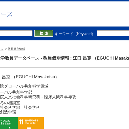
キーワード（Keyword）
ージ
>
教員個別情報
学教員データベース - 教員個別情報 : 江口 昌克 （EGUCHI Masaka
 昌克 （EGUCHI Masakatsu）
院グローバル共創科学領域
ーバル共創科学部
院人文社会科学研究科 - 臨床人間科学専攻
ろの相談室
社会科学部 - 社会学科
創造学環