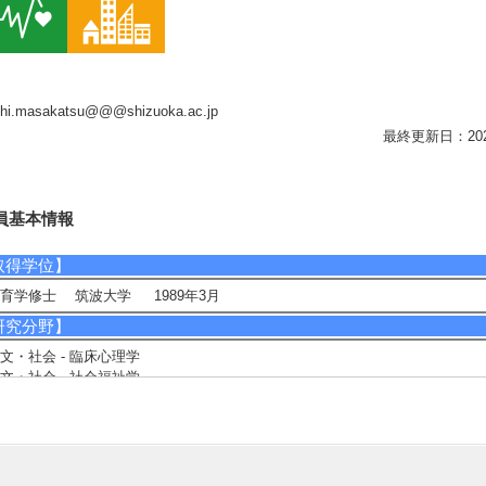
hi.masakatsu@@@shizuoka.ac.jp
最終更新日：2026/0
員基本情報
取得学位】
育学修士 筑波大学 1989年3月
研究分野】
文・社会 - 臨床心理学
文・社会 - 社会福祉学
相談に応じられる教育・研究・社会連携分野】
神障害者、発達障害者の地域生活および就労支援
登校・ひきこもり当事者と家族支援
労者のメンタルヘルス支援