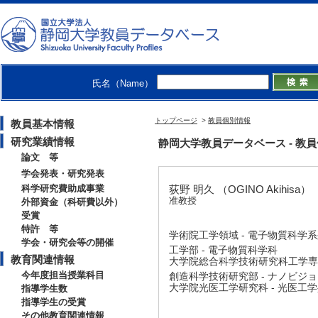
氏名（Name）
トップページ
>
教員個別情報
教員基本情報
研究業績情報
静岡大学教員データベース - 教員個別情
論文 等
学会発表・研究発表
科学研究費助成事業
荻野 明久 （OGINO Akihisa）
准教授
外部資金（科研費以外）
受賞
特許 等
学術院工学領域 - 電子物質科学
学会・研究会等の開催
工学部 - 電子物質科学科
教育関連情報
大学院総合科学技術研究科工学専攻
今年度担当授業科目
創造科学技術研究部 - ナノビジ
大学院光医工学研究科 - 光医工
指導学生数
指導学生の受賞
その他教育関連情報