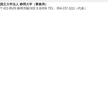
・電気学会
国立大学法人 静岡大学（事務局）
・プラズマ・核融合学会
〒422-8529 静岡市駿河区大谷836 TEL : 054-237-1111（代表）
・応用物理学会
研究業績情報
【論文 等】
[1]. Development o
cial SiO2 layer tu
Jpn. J. Appl. P
論文] 該当しない
[責任著者・共著者
[著者] Rikiya Matsu
[2]. MoS2/p-Si Emi
nverter