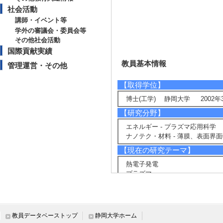
社会活動
講師・イベント等
学外の審議会・委員会等
その他社会活動
国際貢献実績
教員基本情報
管理運営・その他
【取得学位】
博士(工学) 静岡大学 2002年
【研究分野】
エネルギー - プラズマ応用科学
ナノテク・材料 - 薄膜、表面界
【現在の研究テーマ】
熱電子発電
プラズマ
【研究キーワード】
熱電子発電, プラズマ, 放電
【所属学会】
教員データベーストップ
静岡大学ホーム