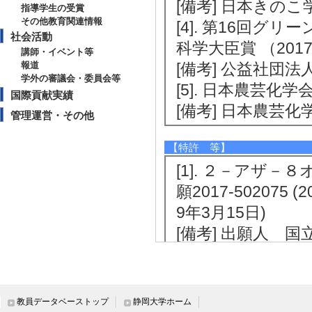
[備考] 日本きのこ
指導学生の受賞
その他教育関連情報
[4]. 第16回
社会活動
科学大臣賞 （2017
講師・イベント等
報道
[備考] 公益社団
学外の審議会・委員会等
[5]. 日本農芸化学
国際貢献実績
[備考] 日本農芸化
管理運営・その他
【特許 等】
[1]. ２－アザ－
願2017-502075 
9年3月15日)
[備考] 出願人 
[2]. 新規ステ
ル吸収阻害剤 [出願番号
許番号] 特許第6430
教員データベーストップ
静岡大学ホーム