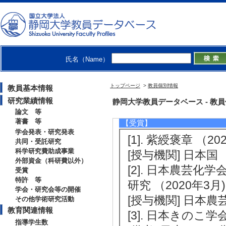
財団 [制度名] 内
[4]. キノコ中
法の開発 （2011年
リーサイエンス新
氏名（Name）
[5]. 先端技術を
) [提供機関] 農
トップページ
>
教員個別情報
教員基本情報
高度化事業
研究業績情報
静岡大学教員データベース - 教員個別情
論文 等
著書 等
【受賞】
学会発表・研究発表
[1]. 紫綬褒章 （20
共同・受託研究
科学研究費助成事業
[授与機関] 日本国
外部資金（科研費以外）
[2]. 日本農芸
受賞
特許 等
研究 （2020年3月)
学会・研究会等の開催
[授与機関] 日本農
その他学術研究活動
教育関連情報
[3]. 日本きのこ学会
指導学生数