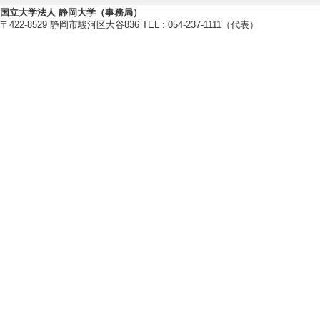
[備考] 出願人 
国立大学法人 静岡大学（事務局）
[3]. コレステロール
〒422-8529 静岡市駿河区大谷836 TEL : 054-237-1111（代表）
年10月16日) [特許
[備考] 出願人 
者 千場智尋，櫻
[4]. Fucoseα1-6 s
54940 (2013年6月
[備考] US特許番号 
：PCT/JP2009/
-オイルミルズ，
静岡大学 発明者
英夫
[5]. コレステロール
2月22日) [特許番号
[備考] 登録日 2