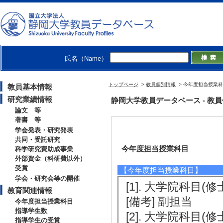
氏名（Name）
トップページ
>
教員個別情報
> 今年度担当授業
教員基本情報
研究業績情報
静岡大学教員データベース - 教員個別情
論文 等
著書 等
学会発表・研究発表
共同・受託研究
今年度担当授業科目
科学研究費助成事業
外部資金（科研費以外）
受賞
【今年度担当授業科目】
学会・研究会等の開催
[1]. 大学院科目(修
教育関連情報
[備考] 副担当
今年度担当授業科目
指導学生数
[2]. 大学院科目(修士）
指導学生の受賞