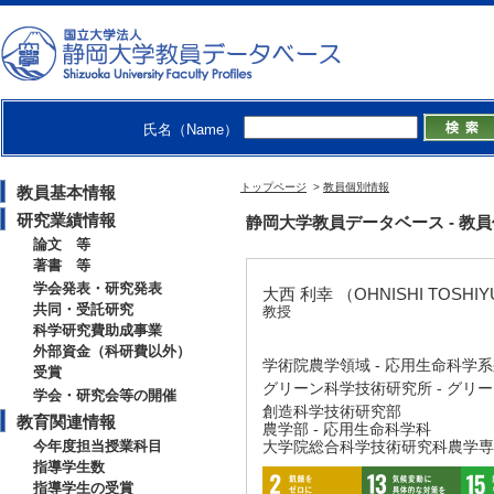
氏名（Name）
トップページ
>
教員個別情報
教員基本情報
研究業績情報
静岡大学教員データベース - 教員個別情
論文 等
著書 等
学会発表・研究発表
大西 利幸 （OHNISHI TOSHIY
共同・受託研究
教授
科学研究費助成事業
外部資金（科研費以外）
学術院農学領域 - 応用生命科学
受賞
グリーン科学技術研究所 - グリ
学会・研究会等の開催
創造科学技術研究部
教育関連情報
農学部 - 応用生命科学科
今年度担当授業科目
大学院総合科学技術研究科農学専
指導学生数
指導学生の受賞