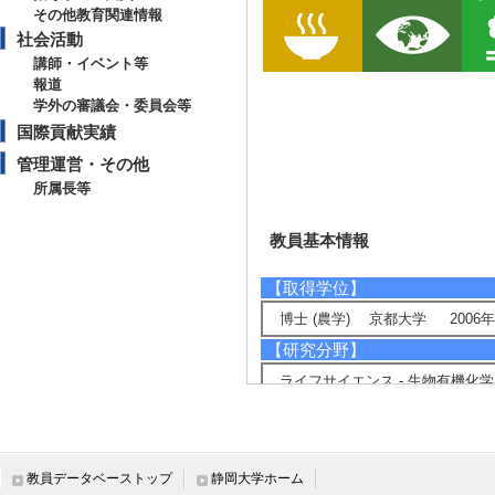
その他教育関連情報
社会活動
講師・イベント等
報道
学外の審議会・委員会等
国際貢献実績
管理運営・その他
所属長等
教員基本情報
【取得学位】
博士 (農学) 京都大学 2006年
【研究分野】
ライフサイエンス - 生物有機化学
ライフサイエンス - 応用生物化学
ライフサイエンス - 植物分子、
【相談に応じられる教育・研
教員データベーストップ
静岡大学ホーム
揮発性有機化合物 (香り物質) の