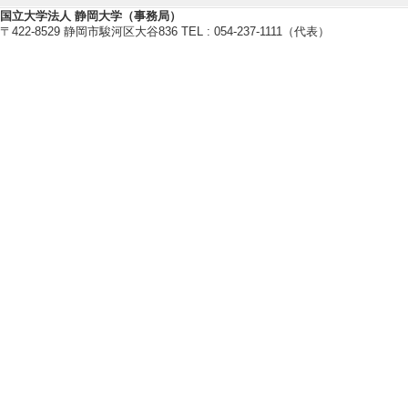
国立大学法人 静岡大学（事務局）
【現在の研究テーマ】
〒422-8529 静岡市駿河区大谷836 TEL : 054-237-1111（代表）
植物の香りの研究
環境ストレス耐性を強化する植物
【研究キーワード】
植物, 香り, テルペノイド, 配糖
テロイド, 茶
【所属学会】
・日本農薬学会
・植物化学調節学会
・日本植物細胞分子生物学会
・日本植物生理学会
・日本農芸化学会
【個人ホームページ】
https://plant-chemistry-su.labby.jp
研究業績情報