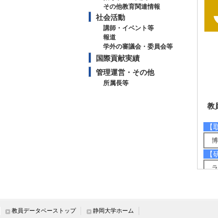
その他教育関連情報
社会活動
講師・イベント等
報道
学外の審議会・委員会等
国際貢献実績
管理運営・その他
所属長等
教
【
博
【
ラ
ラ
ラ
【
教員データベーストップ
静岡大学ホーム
揮