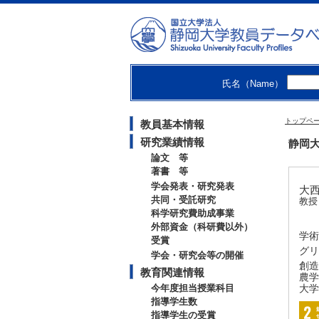
氏名（Name）
トップペ
教員基本情報
研究業績情報
静岡大
論文 等
著書 等
学会発表・研究発表
大西
共同・受託研究
教授
科学研究費助成事業
外部資金（科研費以外）
学術
受賞
グリ
学会・研究会等の開催
創造
教育関連情報
農学
今年度担当授業科目
大学
指導学生数
指導学生の受賞