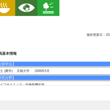
最終更新日：2026/0
員基本情報
取得学位】
士 (農学) 京都大学 2006年5月
研究分野】
イフサイエンス - 生物有機化学
イフサイエンス - 応用生物化学
イフサイエンス - 植物分子、生理科学
相談に応じられる教育・研究・社会連携分野】
発性有機化合物 (香り物質) の分析足的