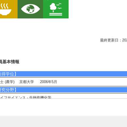
最終更新日：2026/0
員基本情報
取得学位】
士 (農学) 京都大学 2006年5月
研究分野】
イフサイエンス - 生物有機化学
イフサイエンス - 応用生物化学
イフサイエンス - 植物分子、生理科学
相談に応じられる教育・研究・社会連携分野】
発性有機化合物 (香り物質) の分析足的