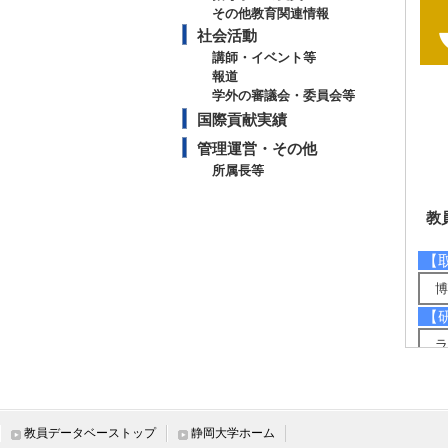
その他教育関連情報
社会活動
講師・イベント等
報道
学外の審議会・委員会等
国際貢献実績
管理運営・その他
所属長等
教
【
博
【
ラ
ラ
ラ
【
教員データベーストップ
静岡大学ホーム
揮