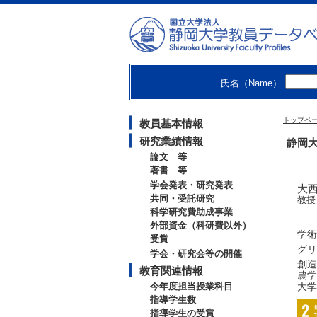
氏名（Name）
トップペ
教員基本情報
研究業績情報
静岡大
論文 等
著書 等
学会発表・研究発表
大西
共同・受託研究
教授
科学研究費助成事業
外部資金（科研費以外）
学術
受賞
グリ
学会・研究会等の開催
創造
教育関連情報
農学
今年度担当授業科目
大学
指導学生数
指導学生の受賞