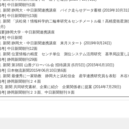
備考] 中日新聞朝刊1面
4]. 新聞 静岡大・中日新聞連携講座 バイク走らせデータ蓄積 (2019年10月31
備考] 中日新聞朝刊13面
5]. 新聞 「浜松発！情報科学的二輪車研究＆センチメートル級！高精度衛星測位
0月)
概要]静岡大学・中日新聞連携講座
備考] 中日新聞
6]. 新聞 静岡大・中日新聞連携講座 来月スタート (2019年9月24日)
備考] 中日新聞朝刊12面
7]. 新聞 位置情報の精度 センチ単位 測位システム活用研究 基準局設置し誤差補
備考] 静岡新聞朝刊29面
8]. 新聞 第18回 山善グローバル会 招待講演 (6月5日) (2015年6月10日)
備考] 日本物流新聞2015年06月10日第6面
9]. 新聞 最優秀に一家助教 静岡大と浜松信金 産学連携研究員を表彰 木谷准教授
備考] 静岡新聞朝刊２４面
10]. 新聞 共同研究素材、企業に紹介 企業関係者に提案 (2014年7月29日)
備考] 静岡新聞朝刊２３面、中日新聞朝刊９面