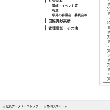
社会活動
[
講師・イベント等
[
報道
[
学外の審議会・委員会等
[
国際貢献実績
1
[
管理運営・その他
[
[
[
[
[
[
[
[
[
[
[
教員データベーストップ
静岡大学ホーム