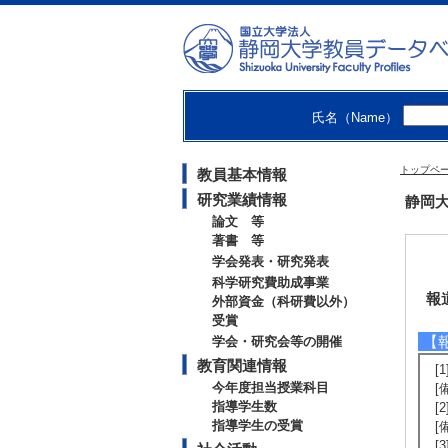
氏名（Name）
トップペ
教員基本情報
研究業績情報
静岡大
論文 等
著書 等
学会発表・研究発表
科学研究費助成事業
報
外部資金（科研費以外）
受賞
【
学会・研究会等の開催
教育関連情報
[
今年度担当授業科目
[
指導学生数
[
指導学生の受賞
[
[