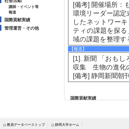
社会活動
[備考] 開催場所：
講師・イベント等
環境リーダー認定式
報道
国際貢献実績
したネットワーキ
管理運営・その他
ティの課題を探る」
域の課題を整理す
【報道】
[1]. 新聞 「
収集 生物の進化の
[備考] 静岡新聞朝
国際貢献実績
管理運営・その他
教員データベーストップ
静岡大学ホーム