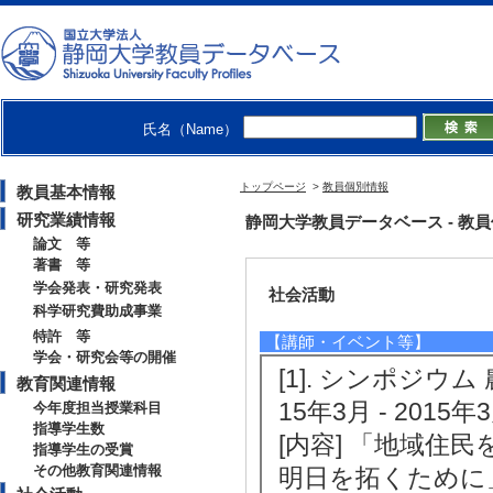
[授与団体名] 静
[2]. 静岡ライフ
月)
[受賞学生氏名] 下
氏名（Name）
[授与団体名] 静
【その他教育関連情報】
トップページ
>
教員個別情報
教員基本情報
[1]. 榛原高校出張授
研究業績情報
静岡大学教員データベース - 教員個別情
論文 等
著書 等
学会発表・研究発表
社会活動
科学研究費助成事業
特許 等
【講師・イベント等】
学会・研究会等の開催
[1]. シンポジ
教育関連情報
15年3月 - 2015年3
今年度担当授業科目
指導学生数
[内容] 「地域
指導学生の受賞
その他教育関連情報
明日を拓くために