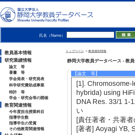
大量データ解析, バイオインフォ
【所属学会】
・日本進化学会
・日本情報処理学会
・日本ゲノム微生物学会
氏名（Name）
トップページ
>
教員個別情報
教員基本情報
研究業績情報
研究業績情報
静岡大学教員データベース - 教員個別情
論文 等
著書 等
【論文 等】
学会発表・研究発表
[1]. Chromosome-l
科学研究費助成事業
hybrida) using HiF
特許 等
学会・研究会等の開催
DNA Res. 33/1
教育関連情報
い
今年度担当授業科目
指導学生数
[責任著者・共著者
指導学生の受賞
[著者] Aoyagi YB, S
その他教育関連情報