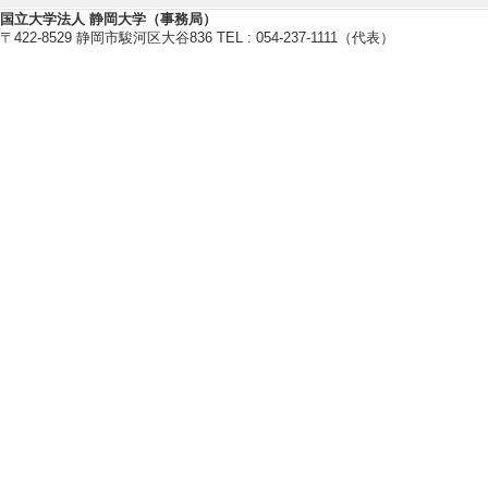
化学と生物 61/6 2
国立大学法人 静岡大学（事務局）
〒422-8529 静岡市駿河区大谷836 TEL : 054-237-1111（代表）
しない
[責任著者・共著者
[著者] 堀池徳祐、
[5]. OrthoPhy: A p
omic information
Genome Biology a
際共著論文] 該当
[責任著者・共著者
[著者] Tomoaki Wata
【著書 等】
[1]. CELLULAR O
e 3: Symbiosis, N
yotic Cell Nuclei b