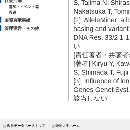
社会活動
S, Tajima N, Shiras
講師・イベント等
Nakatsuka T, Tomi
報道
[2]. AlleleMiner: a
国際貢献実績
hasing and variant d
管理運営・その他
DNA Res. 33/2
い
[責任著者・共著者
[著者] Kiryu Y, Kawa
S, Shimada T, Fujii
[3]. Influence of l
Genes Genet Sy
該当しない
[責任著者・共著者
[著者] Watanabe T, 
[4]. ゲノムデ
教員データベーストップ
静岡大学ホーム