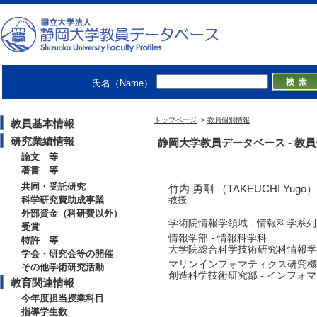
氏名（Name）
トップページ
>
教員個別情報
教員基本情報
研究業績情報
静岡大学教員データベース - 教員個別
論文 等
著書 等
共同・受託研究
竹内 勇剛 （TAKEUCHI Yugo）
科学研究費助成事業
教授
外部資金（科研費以外）
学術院情報学領域 - 情報科学系列
受賞
情報学部 - 情報科学科
特許 等
大学院総合科学技術研究科情報学専
学会・研究会等の開催
マリンインフォマティクス研究機
その他学術研究活動
創造科学技術研究部 - インフォ
教育関連情報
今年度担当授業科目
指導学生数