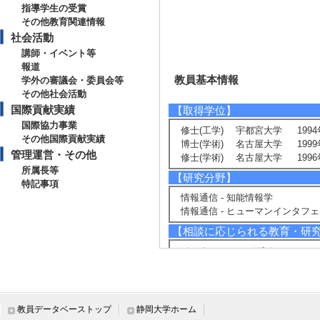
指導学生の受賞
その他教育関連情報
社会活動
講師・イベント等
報道
教員基本情報
学外の審議会・委員会等
その他社会活動
国際貢献実績
【取得学位】
国際協力事業
修士(工学) 宇都宮大学 1994
その他国際貢献実績
博士(学術) 名古屋大学 1999
管理運営・その他
修士(学術) 名古屋大学 1996
所属長等
【研究分野】
特記事項
情報通信 - 知能情報学
情報通信 - ヒューマンインタフ
【相談に応じられる教育・研
インタフェースデザイン
プログラミング学習
ヒューマン・ロボットインタラク
【現在の研究テーマ】
教員データベーストップ
静岡大学ホーム
人―エージェント（ロボット）間