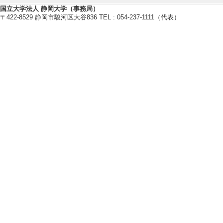
他者の意図認知のための身体的イ
国立大学法人 静岡大学（事務局）
〒422-8529 静岡市駿河区大谷836 TEL : 054-237-1111（代表）
多人数対話における視線と発話タ
を実現するメディアコミュニケー
【研究キーワード】
ヒューマン・エージェントインタラ
ュニケーション
【所属学会】
・日本介護福祉学会
・電子情報通信学会
・日本認知科学会
・人工知能学会
・ヒューマンインタフェース学会
【個人ホームページ】
http://cog.cs.inf.shizuoka.ac.jp
研究業績情報