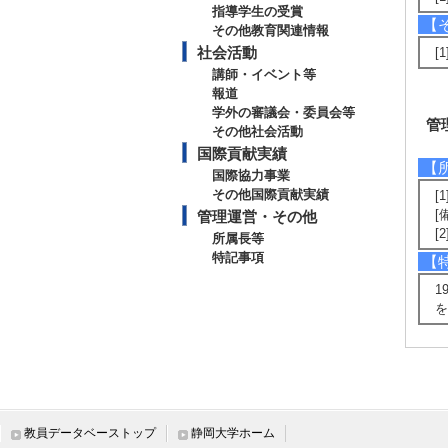
指導学生の受賞
【
その他教育関連情報
社会活動
[1
講師・イベント等
報道
学外の審議会・委員会等
管
その他社会活動
国際貢献実績
【
国際協力事業
その他国際貢献実績
[
[
管理運営・その他
[
所属長等
特記事項
【
1
を
教員データベーストップ
静岡大学ホーム