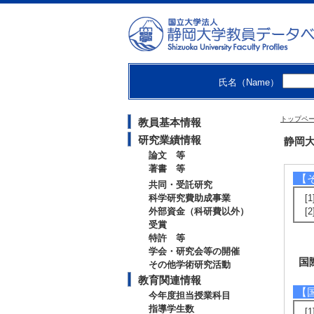
【
[
[
[
[
[
氏名（Name）
[
[
[
トップペ
教員基本情報
[
研究業績情報
静岡大
[
論文 等
著書 等
【
共同・受託研究
科学研究費助成事業
[
外部資金（科研費以外）
[
受賞
特許 等
学会・研究会等の開催
国
その他学術研究活動
教育関連情報
【
今年度担当授業科目
指導学生数
[1