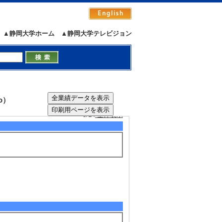
▲静岡大学ホーム
▲静岡大学テレビジョン
団体名] ヒューマンインタフェース学会
o）
5/14
全件表示