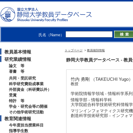
氏名（Name）
トップページ
>
教員個別情報
教員基本情報
研究業績情報
静岡大学教員データベース - 教員個別
論文 等
著書 等
共同・受託研究
竹内 勇剛 （TAKEUCHI Yugo）
科学研究費助成事業
教授
外部資金（科研費以外）
学術院情報学領域 - 情報科学系列
受賞
情報学部 - 情報科学科
特許 等
大学院総合科学技術研究科情報学専
学会・研究会等の開催
マリンインフォマティクス研究機
その他学術研究活動
創造科学技術研究部 - インフォ
教育関連情報
今年度担当授業科目
指導学生数