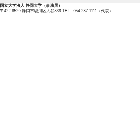
他者の意図認知のための身体的イ
国立大学法人 静岡大学（事務局）
〒422-8529 静岡市駿河区大谷836 TEL : 054-237-1111（代表）
多人数対話における視線と発話タ
を実現するメディアコミュニケー
【研究キーワード】
ヒューマン・エージェントインタラ
ュニケーション
【所属学会】
・日本介護福祉学会
・電子情報通信学会
・日本認知科学会
・人工知能学会
・ヒューマンインタフェース学会
【個人ホームページ】
http://cog.cs.inf.shizuoka.ac.jp
研究業績情報