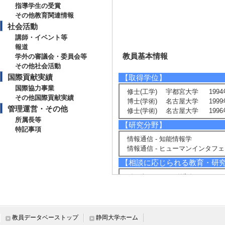
指導学生の受賞
その他教育関連情報
社会活動
講師・イベント等
報道
教員基本情報
学外の審議会・委員会等
その他社会活動
国際貢献実績
【取得学位】
国際協力事業
修士(工学) 宇都宮大学 1994
その他国際貢献実績
博士(学術) 名古屋大学 1999
管理運営・その他
修士(学術) 名古屋大学 1996
所属長等
【研究分野】
特記事項
情報通信 - 知能情報学
情報通信 - ヒューマンインタフ
【相談に応じられる教育・研
インタフェースデザイン
プログラミング学習
ヒューマン・ロボットインタラク
【現在の研究テーマ】
教員データベーストップ
静岡大学ホーム
人―エージェント（ロボット）間