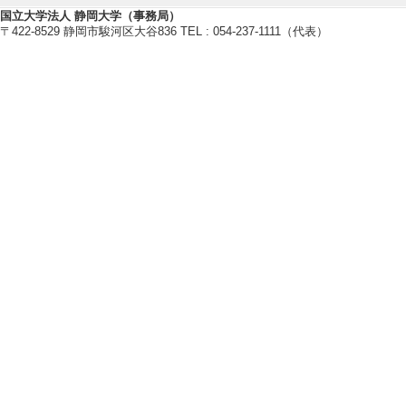
国立大学法人 静岡大学（事務局）
・考古学研究会
〒422-8529 静岡市駿河区大谷836 TEL : 054-237-1111（代表）
・静岡県考古学会
【研究シーズ】
[1]. 登呂遺跡を舞台とした持続的
) [分野] 7.地域連携
[URL]
[2].
登呂遺跡を舞台とした持続的
) [分野] 7.地域連携
[URL]
研究業績情報
【論文 等】
[1]. 日本にお
扶余松菊里遺跡発掘50
年） [査読] 無 [
[責任著者・共著者
[著者] 篠原和大