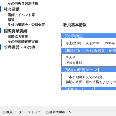
その他教育関連情報
社会活動
講師・イベント等
報道
教員基本情報
学外の審議会・委員会等
国際貢献実績
【取得学位】
国際協力事業
その他国際貢献実績
修士(文学) 東京大学 1994年
管理運営・その他
【相談に応じられる教育・研
考古学
埋蔵文化財
【現在の研究テーマ】
日本初期農耕文化の研究。
初期の水田・畑作遺構およびそ
【研究キーワード】
考古学, 弥生時代, 土器, 型式論, 
【所属学会】
・日本考古学協会
教員データベーストップ
静岡大学ホーム
・日本考古学協会