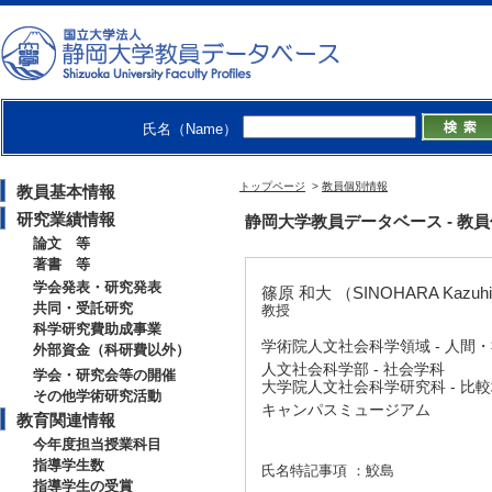
氏名（Name）
トップページ
>
教員個別情報
教員基本情報
研究業績情報
静岡大学教員データベース - 教員個別情
論文 等
著書 等
学会発表・研究発表
篠原 和大 （SINOHARA Kazuhi
共同・受託研究
教授
科学研究費助成事業
学術院人文社会科学領域 - 人間
外部資金（科研費以外）
人文社会科学部 - 社会学科
学会・研究会等の開催
大学院人文社会科学研究科 - 比
その他学術研究活動
キャンパスミュージアム
教育関連情報
今年度担当授業科目
指導学生数
氏名特記事項 ：鮫島
指導学生の受賞