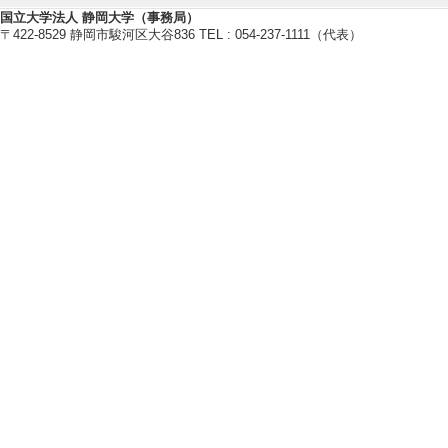
[責任著者・共著者
国立大学法人 静岡大学（事務局）
〒422-8529 静岡市駿河区大谷836 TEL : 054-237-1111（代表）
[著者] 戸部健
[4]. 書評：ア
ンになるまで―清
Web東方 / - （2
[責任著者・共著者
[著者] 戸部健 [備考
[URL]
[5]. Overview of Ha
ondon Metropolita
Al-Madaniyya: Keio
ory /2 1-14 （
[責任著者・共著者
[著者] Ken Tobe
[D
[6]. J・C・