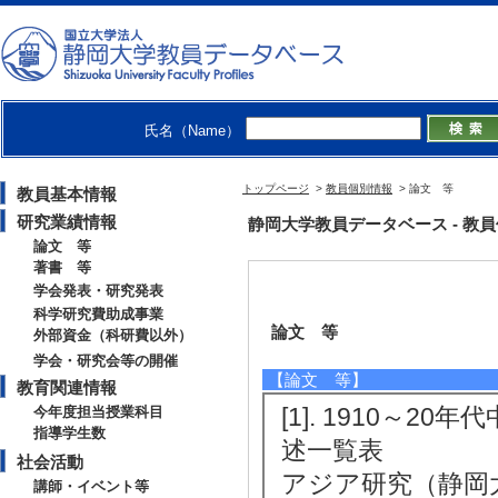
氏名（Name）
トップページ
>
教員個別情報
> 論文 等
教員基本情報
研究業績情報
静岡大学教員データベース - 教員個別
論文 等
著書 等
学会発表・研究発表
科学研究費助成事業
論文 等
外部資金（科研費以外）
学会・研究会等の開催
【論文 等】
教育関連情報
[1]. 1910～
今年度担当授業科目
指導学生数
述一覧表
社会活動
アジア研究（静岡大
講師・イベント等