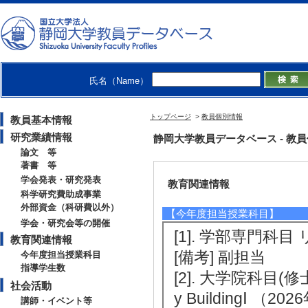
[備考] 学会主催
[4]. 歴史教育に関
[役割] 責任者以外
[備考] 学会主催
氏名（Name）
[5]. 日本秦漢史学
[役割] 責任者(議
トップページ
>
教員個別情報
教員基本情報
[備考] 学会主催
研究業績情報
静岡大学教員データベース - 教員個別
論文 等
著書 等
学会発表・研究発表
教育関連情報
科学研究費助成事業
外部資金（科研費以外）
【今年度担当授業科目】
学会・研究会等の開催
[1]. 学部専門科目 
教育関連情報
[備考] 副担当
今年度担当授業科目
指導学生数
[2]. 大学院科目(修士） A
社会活動
y BuildingⅠ （202
講師・イベント等