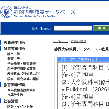
[役割] 責任者以外
[備考] 学会主催
[5]. 日本秦漢史学
[役割] 責任者(議
氏名（Name）
[備考] 学会主催
トップページ
>
教員個別情報
教員基本情報
研究業績情報
教育関連情報
静岡大学教員データベース - 教員個別
論文 等
著書 等
【今年度担当授業科目】
学会発表・研究発表
[1]. 学部専門科目 
科学研究費助成事業
外部資金（科研費以外）
[備考] 副担当
学会・研究会等の開催
[2]. 大学院科目(修士） A
教育関連情報
y BuildingⅠ （202
今年度担当授業科目
指導学生数
[備考] 副担当
社会活動
[3]. 学部専門科目 Basi
講師・イベント等