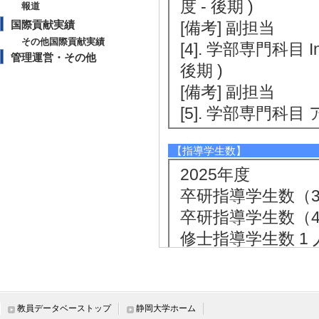
度 - 後期 )
報道
国際貢献実績
[備考] 副担当
その他国際貢献実績
[4]. 学部専門科目 Inte
管理運営・その他
後期 )
[備考] 副担当
[5]. 学部専門科目 
【指導学生数】
2025年度
卒研指導学生数（3年
卒研指導学生数（4年
修士指導学生数 1 
博士指導学生数(主指
[備考] 研究生1名
2024年度
教員データベーストップ
静岡大学ホーム