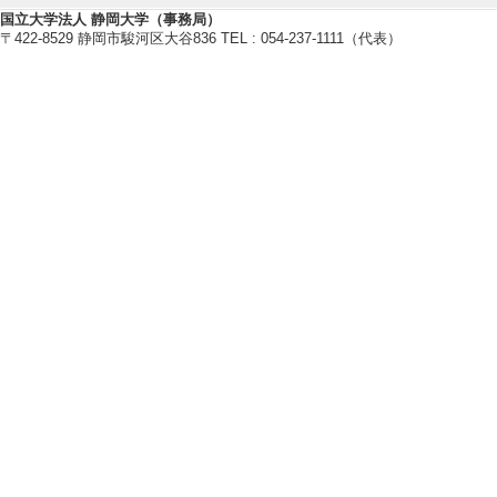
り ―高雄県の事
国立大学法人 静岡大学（事務局）
〒422-8529 静岡市駿河区大谷836 TEL : 054-237-1111（代表）
中国都市芸能研究
中華圏における芸能
日） 招待講演以外
[発表者]戸部健
[備考] 慶應義塾
[5]. 1920
宣伝との比較から
シンポジウム グ
（2023年3月25
[発表者]戸部健
[備考] 静岡大学人
【科学研究費助成事業】
[1]. 多様性という視野から見た日
代表