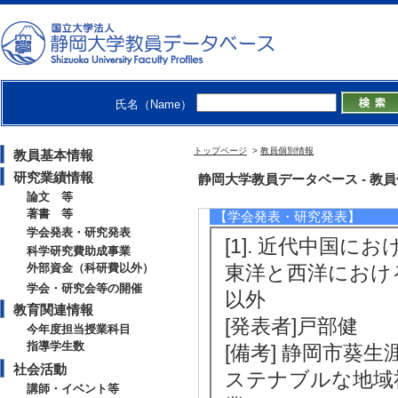
[単著・共著・編著等の別] 単著
[著者]戸部 健
[備考] 書評（書評者、掲載誌情報
号、2016年。 ・宮原佳昭『史学』
者、掲載誌情報） ・岩間一弘『史
[5]. 中国皮影戯調査記録集 皖
氏名（Name）
好文出版 （2014年）
[著書の別]著書（研究）
[単著・共著・編著等の別] 単訳
トップページ
>
教員個別情報
教員基本情報
[著者]中国都市芸能研究会（氷上
[備考] 「凌源現代皮影戯影巻」
研究業績情報
静岡大学教員データベース - 教員個別
論文 等
著書 等
【学会発表・研究発表】
学会発表・研究発表
[1]. 近代中国に
科学研究費助成事業
外部資金（科研費以外）
東洋と西洋における
学会・研究会等の開催
以外
教育関連情報
[発表者]戸部健
今年度担当授業科目
指導学生数
[備考] 静岡市葵
社会活動
ステナブルな地域
講師・イベント等