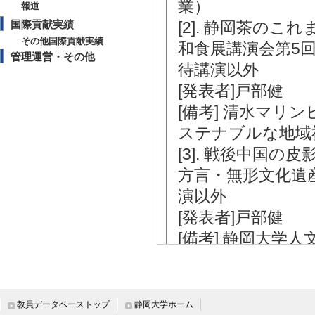
業）
報道
国際貢献実績
[2]. 静岡茶のこ
その他国際貢献実績
和食展講演会第5回
管理運営・その他
待講演以外
[発表者]戸部健
[備考] 清水マリ
ステナブルな地域
[3]. 戦後中国
方言・無形文化遺産
演以外
[発表者]戸部健
[備考] 静岡大学
社会科学部アジア
（話林研） 共催
[4]. 1950～
教員データベーストップ
静岡大学ホーム