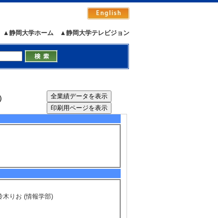
▲静岡大学ホーム
▲静岡大学テレビジョン
i）
5/24
全件表示
木りお (情報学部)