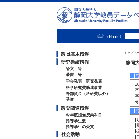
【
[
[
[
氏名（Name）
[
[
[
トップペ
教員基本情報
[
[
研究業績情報
静岡大
論文 等
著書 等
【
学会発表・研究発表
2
科学研究費助成事業
卒
外部資金（科研費以外）
卒
受賞
修
教育関連情報
【
今年度担当授業科目
[
指導学生数
[
指導学生の受賞
[
社会活動
[