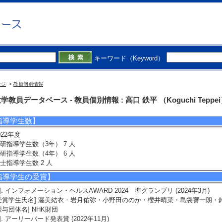
今年度担当授業科目】
1]. 学部専門科目 公共政策演習 （2026年度 - 前期 )
2]. 全学教育科目（共通科目） ＡＩと法 （2026年度 - 後期 )
備考] 副担当
キーワード（Keyword）
3]. 学部専門科目 ICT経済論 （2026年度 - 前期 )
4]. 大学院科目(修士） システム・ネットワーク論 （2026年度 - 前期 )
備考] 副担当
ージ
>
教員個別情報
5]. 学部専門科目 システム・ネットワーク論 （2026年度 - 前期 )
備考] 副担当
学教員データベース - 教員個別情報 : 高口 鉄平 （Koguchi Teppe
指導学生数】
022年度
研指導学生数（3年） 7 人
研指導学生数（4年） 6 人
士指導学生数 2 人
指導学生の受賞】
1]. インフォメーション・ヘルスAWARD 2024 準グランプリ (2024年3月)
受賞学生氏名] 渥美結衣・岩月佑弥・小野田ののか・櫻井晴菜・島袋響一朗・鈴
授与団体名] NHK財団
2]. アーリーバード発表賞 (2022年11月)