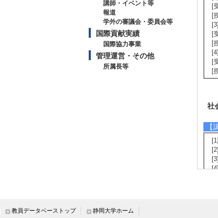
講師・イベント等
[
報道
[
学外の審議会・委員会等
[
国際貢献実績
[
[
国際協力事業
[
管理運営・その他
[
所属長等
[
社
【
[
[
[
[
[
界
[
教員データベーストップ
静岡大学ホーム