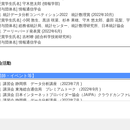
受賞学生氏名] 守木悠太郎 (情報学部)
授与団体名] 情報通信学会
3]. 統計データ分析コンペティション2022 統計数理賞 (2022年10月)
受賞学生氏名] 小関 敦生、黒須 咲菜、杉本 果穂、守木 悠太郎、森田 花梨、宇
授与団体名] 総務省統計局、統計センター、統計数理研究所、日本統計協会
4]. アーリーバード発表賞 (2022年6月)
受賞学生氏名] 吉村瞭 (総合科学技術研究科)
授与団体名] 情報通信学会
会活動
講師・イベント等】
1]. 講習会 静岡県 データ分析講座 （2023年7月 )
2]. 講演会 東海総合通信局 プレミアムトーク （2022年9月 )
3]. 講演会 日本インターネットプロバイダー協会（JAIPA）クラウドカンファレン
4]. 講習会 静岡県 データ分析講座 （2022年7月 )
5]. シンポジウム 中部先進モビリティ実装プラットフォーム（CAMIP） 
 （2022年3月 )
内容] パーソナルデータの経済価値 ～あなたの情報価値～