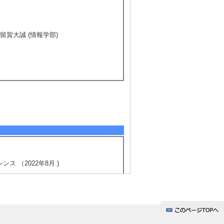
留賀大誠 (情報学部)
ス （2022年8月 )
地域を変えるパーソナルデータ利活用の世
5/25
全件表示