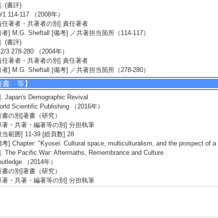
]. (書評)
0/1 114-117 （2008年）
責任著者・共著者の別] 責任著者
著者] M.G. Sheftall [備考] ／共著担当箇所（114-117）
]. (書評)
12/3 278-280 （2004年）
責任著者・共著者の別] 責任著者
著者] M.G. Sheftall [備考] ／共著担当箇所（278-280）
著書 等】
]. Japan's Demographic Revival
rld Scientific Publishing （2016年）
著書の別]著書（研究）
単著・共著・編著等の別] 分担執筆
担当範囲] 11-39 [総頁数] 28
考] Chapter: "Kyosei: Cultural space, multiculturalism, and the prospect of 
]. The Pacific War: Aftermaths, Remembrance and Culture
outledge （2014年）
著書の別]著書（研究）
単著・共著・編著等の別] 分担執筆
著者]M.G. Sheftall [担当範囲] 253-269
考] Chapter: "War memoirs from the shadows: Contested war experience narr
terans' group"
]. How Fighting Ends: A History of Surrender