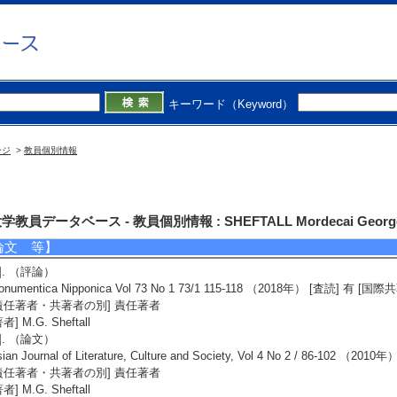
所属学会】
ociety for Military History
aval Institute
ssociation for Asian Studies
個人ホームページ】
キーワード（Keyword）
tp://www.inf.shizuoka.ac.jp/english/labs/society_detail.html?UC=sheftall
ージ
>
教員個別情報
究業績情報
教員データベース - 教員個別情報 : SHEFTALL Mordecai George （
論文 等】
1]. （評論）
onumentica Nipponica Vol 73 No 1 73/1 115-118 （2018年） [査読] 有
責任著者・共著者の別] 責任著者
者] M.G. Sheftall
2]. （論文）
sian Journal of Literature, Culture and Society, Vol 4 No 2 / 86-1
責任著者・共著者の別] 責任著者
者] M.G. Sheftall