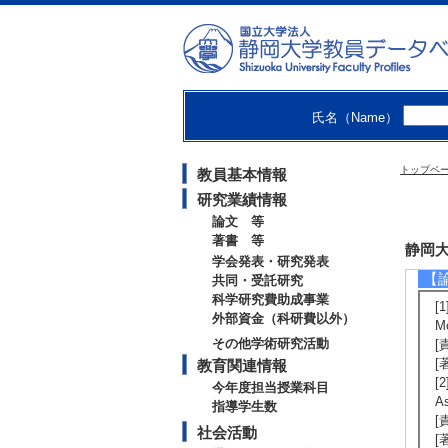
【
・S
・N
・A
【
氏名（Name）
ht
トップペ
教員基本情報
研究業績情報
論文 等
研
著書 等
静岡大学
学会発表・研究発表
【
共同・受託研究
科学研究費助成事業
[
外部資金（科研費以外）
M
その他学術研究活動
[
[著
教育関連情報
[
今年度担当授業科目
A
指導学生数
[
社会活動
[著