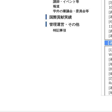
講師・イベント等
[3
報道
1
学外の審議会・委員会等
[
国際貢献実績
[
[4
管理運営・その他
1
特記事項
[
[
【
[1
Wo
[
[
[
[備
[2
R
[
[
[
[備
ve
[3