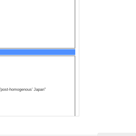
a 'post-homogenous' Japan"
atives in an Occupation Era Japanese