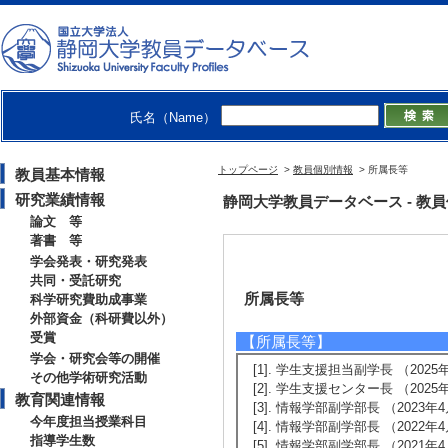
氏名（Name）
トップページ
>
教員個別情報
> 所属長等
教員基本情報
研究業績情報
静岡大学教員データベース - 教員個別情
論文 等
著書 等
学会発表・研究発表
共同・受託研究
所属長等
科学研究費助成事業
外部資金（科研費以外）
受賞
【所属長等】
学会・研究会等の開催
[1]. 学生支援担当副学長 （2025年
その他学術研究活動
[2]. 学生支援センター長 （2025年
教育関連情報
[3]. 情報学部副学部長 （2023年4
今年度担当授業科目
[4]. 情報学部副学部長 （2022年4月 
指導学生数
[5]. 情報学部副学部長 （2021年4月 