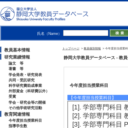
氏名（Name）
トップページ
>
教員個別情報
> 今年度担当授業
教員基本情報
研究業績情報
静岡大学教員データベース - 教員個別情
論文 等
著書 等
学会発表・研究発表
共同・受託研究
今年度担当授業科目
科学研究費助成事業
外部資金（科研費以外）
受賞
【今年度担当授業科目】
学会・研究会等の開催
[1]. 学部専門科目
その他学術研究活動
教育関連情報
[2]. 学部専門科目 
今年度担当授業科目
[3]. 学部専門科目 P
指導学生数