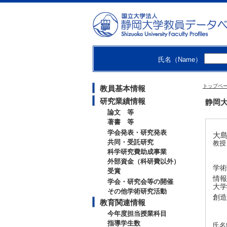
氏名（Name）
トップペ
教員基本情報
研究業績情報
静岡大
論文 等
著書 等
学会発表・研究発表
大島 
共同・受託研究
教
科学研究費助成事業
外部資金（科研費以外）
学術
受賞
情報
学会・研究会等の開催
大学
その他学術研究活動
創造
教育関連情報
今年度担当授業科目
指導学生数
氏名特