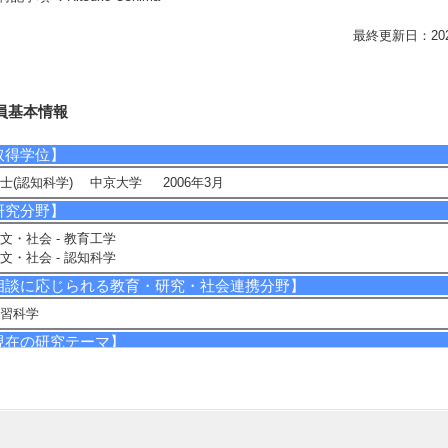
最終更新日：2026/0
員基本情報
取得学位】
士(認知科学) 中京大学 2006年3月
研究分野】
文・社会 - 教育工学
文・社会 - 認知科学
相談に応じられる教育・研究・社会連携分野】
習科学
現在の研究テーマ】
調学習に関する知識とスキル
研究キーワード】
調学習，グループ学習，協調の知識とスキル，学習の自己調整