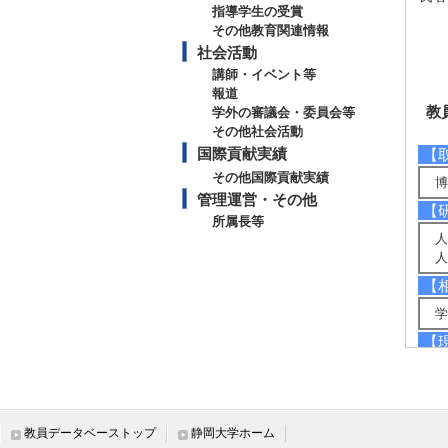
指導学生の受賞
その他教育関連情報
社会活動
講師・イベント等
報道
教
学外の審議会・委員会等
その他社会活動
国際貢献実績
【
その他国際貢献実績
博
管理運営・その他
【
所属長等
人
人
【
学
【
協
【
協
教員データベーストップ
静岡大学ホーム