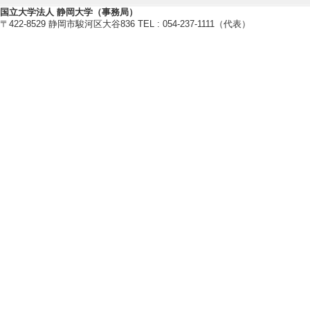
【所属学会】
国立大学法人 静岡大学（事務局）
・日本教育工学会
〒422-8529 静岡市駿河区大谷836 TEL : 054-237-1111（代表）
研究業績情報
【論文 等】
[1]. How Do Expert
lving? Expert-Nov
Artificial Intelli
有 [国際共著論文]
[責任著者・共著者
[著者] Otaki, B., Os
[2]. Analyzing Emb
hrough Kinesthetic