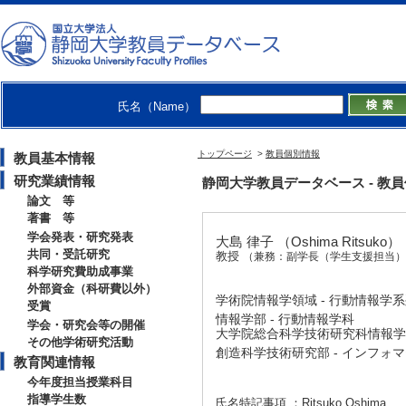
氏名（Name）
トップページ
>
教員個別情報
教員基本情報
研究業績情報
静岡大学教員データベース - 教員個別情
論文 等
著書 等
学会発表・研究発表
大島 律子 （Oshima Ritsuko）
共同・受託研究
教授
（兼務：副学長（学生支援担当）
科学研究費助成事業
外部資金（科研費以外）
学術院情報学領域 - 行動情報学
受賞
情報学部 - 行動情報学科
学会・研究会等の開催
大学院総合科学技術研究科情報学専
その他学術研究活動
創造科学技術研究部 - インフォ
教育関連情報
今年度担当授業科目
指導学生数
氏名特記事項 ：Ritsuko Oshima