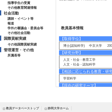
指導学生の受賞
その他教育関連情報
社会活動
講師・イベント等
報道
教員基本情報
学外の審議会・委員会等
その他社会活動
国際貢献実績
【取得学位】
その他国際貢献実績
博士(認知科学) 中京大学 200
管理運営・その他
【研究分野】
所属長等
人文・社会 - 教育工学
人文・社会 - 認知科学
【相談に応じられる教育・研
学習科学
【現在の研究テーマ】
協調学習に関する知識とスキル
【研究キーワード】
協調学習，グループ学習，協調の
教員データベーストップ
静岡大学ホーム