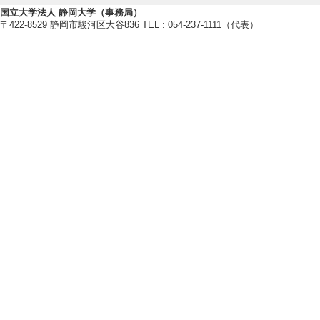
国立大学法人 静岡大学（事務局）
〒422-8529 静岡市駿河区大谷836 TEL : 054-237-1111（代表）
教育関連情報
【今年度担当授業科目】
[1]. 学部専門科目 P
[2]. 学部専門科目
[3]. 大学院科目(
[4]. 大学院科目(修
[5]. 大学院科目(修
【指導学生数】
2024年度
卒研指導学生数（3年
卒研指導学生数（4年
修士指導学生数 4 