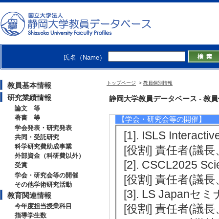
[1]. International
6月)
[授与機関] Internatio
[2]. テレコム
氏名（Name）
上プロセス分析に基
トップページ
>
教員個別情報
教員基本情報
[受賞者] 川久保
研究業績情報
静岡大学教員データベース - 教員個別
関] 電気通信普及
論文 等
著書 等
【学会・研究会等の開催】
学会発表・研究発表
[1]. ISLS Interac
共同・受託研究
科学研究費助成事業
[役割] 責任者(議長、
外部資金（科研費以外）
[2]. CSCL2025 Sc
受賞
学会・研究会等の開催
[役割] 責任者(議長、実
その他学術研究活動
[3]. LS Japan
教育関連情報
今年度担当授業科目
[役割] 責任者(議
指導学生数