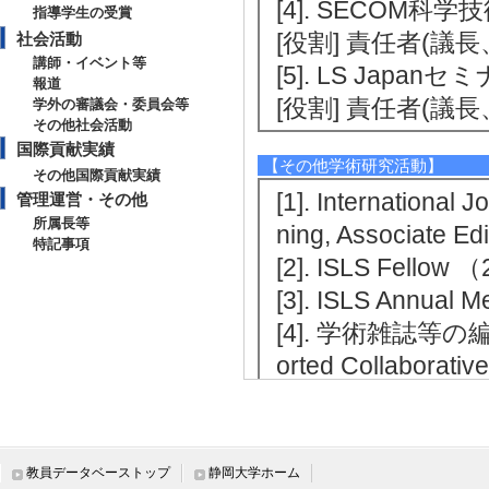
[4]. SECOM科学
指導学生の受賞
[役割] 責任者(議
社会活動
講師・イベント等
[5]. LS Japan
報道
[役割] 責任者(議
学外の審議会・委員会等
その他社会活動
国際貢献実績
【その他学術研究活動】
その他国際貢献実績
[1]. International
管理運営・その他
所属長等
ning, Associate E
特記事項
[2]. ISLS Fellow
[3]. ISLS Annual
[4]. 学術雑誌等の編集(Th
orted Collaborati
[備考] 編集委員
[5]. JST実験
)
教員データベーストップ
静岡大学ホーム