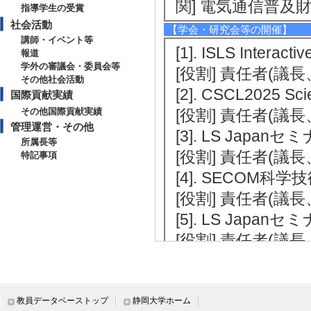
関] 電気通信普及
指導学生の受賞
社会活動
【学会・研究会等の開催】
講師・イベント等
[1]. ISLS Interac
報道
学外の審議会・委員会等
[役割] 責任者(議長、
その他社会活動
[2]. CSCL2025 Sc
国際貢献実績
その他国際貢献実績
[役割] 責任者(議長、実
管理運営・その他
[3]. LS Japan
所属長等
[役割] 責任者(議
特記事項
[4]. SECOM科学
[役割] 責任者(議
[5]. LS Japan
[役割] 責任者(議
【その他学術研究活動】
[1]. International
教員データベーストップ
静岡大学ホーム