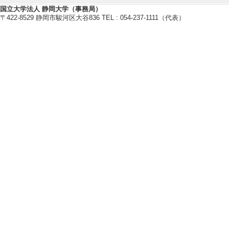
ning, Associate E
国立大学法人 静岡大学（事務局）
〒422-8529 静岡市駿河区大谷836 TEL : 054-237-1111（代表）
[2]. ISLS Fellow
[3]. ISLS Annual
[4]. 学術雑誌等の編集(Th
orted Collaborati
[備考] 編集委員
[5]. JST実験
)
教育関連情報
【今年度担当授業科目】
[1]. 学部専門科目 P
[2]. 学部専門科目