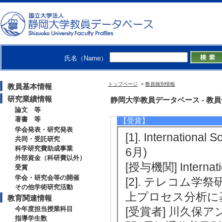
[提供機関] 静岡大
[2]. 技術者の実
[3]. 技術者の実
[4]. 技術者の実
氏名（Name）
4月 ) [提供機関
[5]. 技術者の実
トップページ
>
教員個別情報
教員基本情報
4月 ) [提供機関
研究業績情報
静岡大学教員データベース - 教員個別
論文 等
著書 等
【受賞】
学会発表・研究発表
[1]. International
共同・受託研究
科学研究費助成事業
6月)
外部資金（科研費以外）
[授与機関] Internatio
受賞
学会・研究会等の開催
[2]. テレコム
その他学術研究活動
上プロセス分析に基
教育関連情報
今年度担当授業科目
[受賞者] 川久保
指導学生数