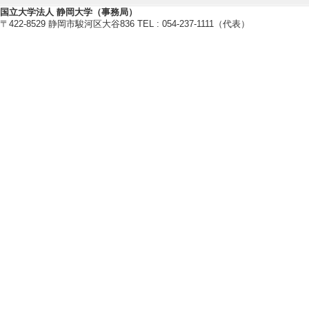
国立大学法人 静岡大学（事務局）
研究業績情報
〒422-8529 静岡市駿河区大谷836 TEL : 054-237-1111（代表）
【論文 等】
[1]. Multi‐layered
cesses in knowledge
ormance
Journal of Comput
[査読] 有 [国際共
[責任著者・共著者
[著者] Oshima, J., O
[2]. Differences in
ive English-speaki
Educational Psy
著論文] 該当しな
[責任著者・共著者