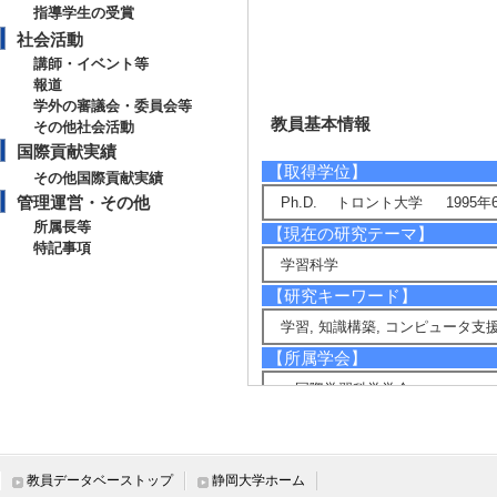
指導学生の受賞
社会活動
講師・イベント等
報道
学外の審議会・委員会等
教員基本情報
その他社会活動
国際貢献実績
【取得学位】
その他国際貢献実績
管理運営・その他
Ph.D. トロント大学 1995年
所属長等
【現在の研究テーマ】
特記事項
学習科学
【研究キーワード】
学習, 知識構築, コンピュータ支
【所属学会】
・国際学習科学学会
・ヨーロッパ教授学習学会
教員データベーストップ
静岡大学ホーム