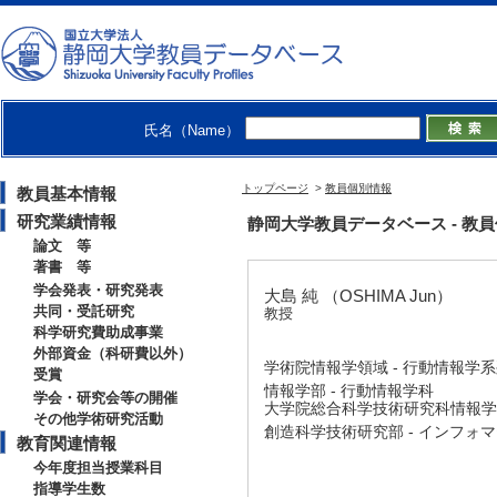
氏名（Name）
トップページ
>
教員個別情報
教員基本情報
研究業績情報
静岡大学教員データベース - 教員個別
論文 等
著書 等
学会発表・研究発表
大島 純 （OSHIMA Jun）
共同・受託研究
教授
科学研究費助成事業
外部資金（科研費以外）
学術院情報学領域 - 行動情報学
受賞
情報学部 - 行動情報学科
学会・研究会等の開催
大学院総合科学技術研究科情報学専
その他学術研究活動
創造科学技術研究部 - インフォ
教育関連情報
今年度担当授業科目
指導学生数