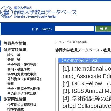
[役割] 責任者(議長、実
[3]. LS Japan
[役割] 責任者(議
[4]. SECOM科学
氏名（Name）
[役割] 責任者(議
[5]. LS Japan
トップページ
>
教員個別情報
教員基本情報
[役割] 責任者(議
研究業績情報
静岡大学教員データベース - 教員個別
論文 等
著書 等
【その他学術研究活動】
学会発表・研究発表
[1]. International
共同・受託研究
科学研究費助成事業
ning, Associate E
外部資金（科研費以外）
[2]. ISLS Fellow
受賞
学会・研究会等の開催
[3]. ISLS Annual
その他学術研究活動
[4]. 学術雑誌等の編集(Th
教育関連情報
今年度担当授業科目
orted Collaborati
指導学生数