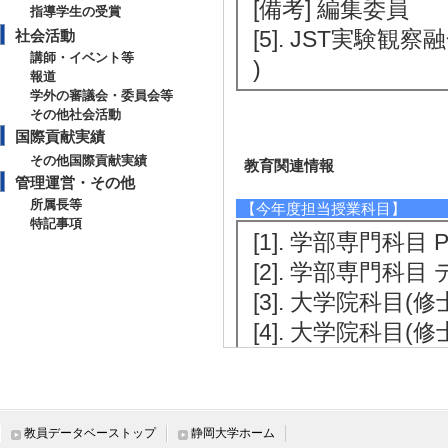
[備考] 編集委員
指導学生の受賞
[5]. JST実験
社会活動
講師・イベント等
)
報道
学外の審議会・委員会等
その他社会活動
国際貢献実績
その他国際貢献実績
教育関連情報
管理運営・その他
所属長等
【今年度担当授業科目】
特記事項
[1]. 学部専門科目 P
[2]. 学部専門科目
[3]. 大学院科目(
[4]. 大学院科目(修
[5]. 大学院科目(修
【指導学生数】
教員データベーストップ
静岡大学ホーム