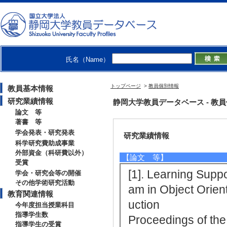
・人工知能学会
・情報処理学会
・教育システム情報学会
・電子情報通信学会
・日本教育工学会
氏名（Name）
【個人ホームページ】
http://risky.cs.inf.shizuoka.ac.jp
トップページ
>
教員個別情報
教員基本情報
研究業績情報
静岡大学教員データベース - 教員個別情
論文 等
著書 等
学会発表・研究発表
研究業績情報
科学研究費助成事業
外部資金（科研費以外）
【論文 等】
受賞
[1]. Learning Supp
学会・研究会等の開催
その他学術研究活動
am in Object Orien
教育関連情報
uction
今年度担当授業科目
指導学生数
Proceedings of t
指導学生の受賞