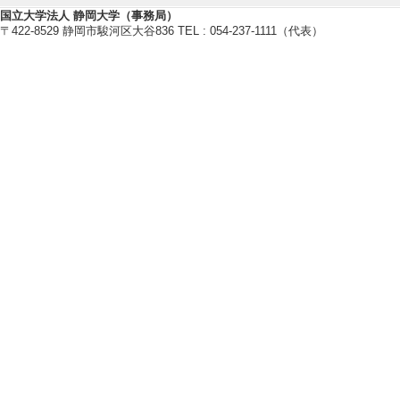
読] 有 [国際共著
国立大学法人 静岡大学（事務局）
〒422-8529 静岡市駿河区大谷836 TEL : 054-237-1111（代表）
[責任著者・共著者
[著者] Raiya Yamamo
gure, Koichi Yamas
[4]. Experimental 
ough Programming
Proceedings of the
d Learning Tech
著論文] 該当しな
[責任著者・共著者
[著者] Yasuhiro Nog
ya, Yamamoto, Koic
[5]. Program Learn
Teacher’s Intent f
Proceedings of 