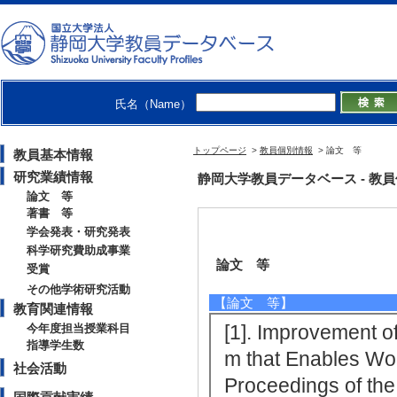
氏名（Name）
トップページ
>
教員個別情報
> 論文 等
教員基本情報
研究業績情報
静岡大学教員データベース - 教員個別
論文 等
著書 等
学会発表・研究発表
科学研究費助成事業
論文 等
受賞
その他学術研究活動
【論文 等】
教育関連情報
[1]. Improvement 
今年度担当授業科目
指導学生数
m that Enables Wo
社会活動
Proceedings of t