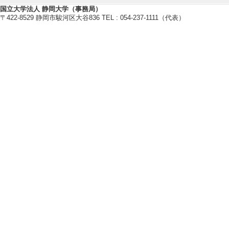
[責任著者・共著者
国立大学法人 静岡大学（事務局）
〒422-8529 静岡市駿河区大谷836 TEL : 054-237-1111（代表）
[著者] Satoru KOGU
hi YAMASHITA, Ta
[4]. Educational S
Forming Temporal 
Proceedings of 
著論文] 該当しな
[責任著者・共著者
[著者] Haruto NAGA
[5]. What is the m
onment based on Na
ware Structural Mo
Proceedings of 
際共著論文] 該当
[責任著者・共著者