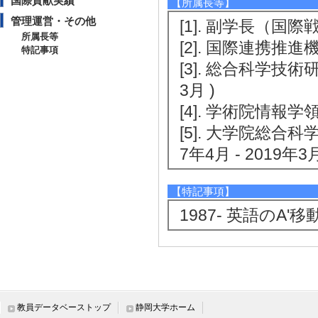
国際貢献実績
【所属長等】
管理運営・その他
[1]. 副学長（国際戦
所属長等
[2]. 国際連携推進機
特記事項
[3]. 総合科学技術
3月 )
[4]. 学術院情報学領
[5]. 大学院総合
7年4月 - 2019年3月
【特記事項】
1987- 英語のA
教員データベーストップ
静岡大学ホーム