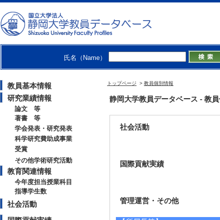
卒研指導学生数（4年
修士指導学生数 0 
博士指導学生数(主指
2015年度
氏名（Name）
修士指導学生数 1 
博士指導学生数(主指
トップページ
>
教員個別情報
教員基本情報
研究業績情報
静岡大学教員データベース - 教員個別
論文 等
著書 等
社会活動
学会発表・研究発表
科学研究費助成事業
受賞
その他学術研究活動
国際貢献実績
教育関連情報
今年度担当授業科目
指導学生数
管理運営・その他
社会活動