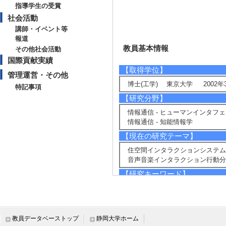
指導学生の受賞
社会活動
講師・イベント等
報道
教員基本情報
その他社会活動
国際貢献実績
【取得学位】
管理運営・その他
博士(工学) 東京大学 2002年
特記事項
【研究分野】
情報通信 - ヒューマンインタフ
情報通信 - 知能情報学
【現在の研究テーマ】
住空間インタラクションシステム
音声音楽インタラクション行動分
【研究キーワード】
思いやり人工知能、行動コーパス
【所属学会】
・人工知能学会コモンセンス知識
教員データベーストップ
静岡大学ホーム
・日本バーチャルリアリティ学会