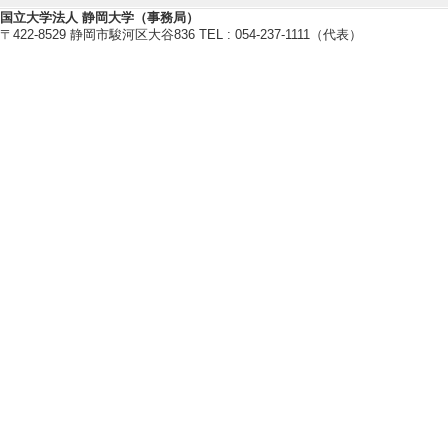
国立大学法人 静岡大学（事務局）
・ヒューマンインタフェース学会
〒422-8529 静岡市駿河区大谷836 TEL : 054-237-1111（代表）
・みんなのケア情報学会
・日本子ども学会
【個人ホームページ】
http://www.kirilab.net
研究業績情報
【論文 等】
[1]. 作業療法
向けた学習者のつ
ヒューマンインタフェー
[査読] 有 [国際共
[責任著者・共著者