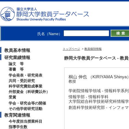
氏名（Name）
トップページ
>
教員個別情報
教員基本情報
研究業績情報
静岡大学教員データベース - 教員個別情
論文 等
著書 等
学会発表・研究発表
桐山 伸也 （KIRIYAMA Shinya
共同・受託研究
教授
科学研究費助成事業
学術院情報学領域 - 情報科学系列
外部資金（科研費以外）
情報学部 - 情報科学科
受賞
大学院総合科学技術研究科情報学専
学会・研究会等の開催
創造科学技術研究部 - インフォ
その他学術研究活動
教育関連情報
今年度担当授業科目
指導学生数