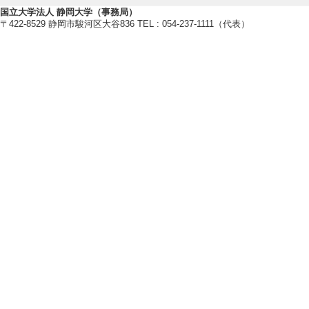
[発表者]案野 香子
国立大学法人 静岡大学（事務局）
〒422-8529 静岡市駿河区大谷836 TEL : 054-237-1111（代表）
[6]. 現代日本
日本語学会 （201
[発表者]案野 香子
[7]. ＜反語＞
中部日本・日本語学
外
[発表者]案野香子
[8]. 学習効果
合教程』（CD-R
CASTEL-J in 
[発表者]李妲莉・
[9]. 中国語話
中国語話者のための
月） 招待講演以外