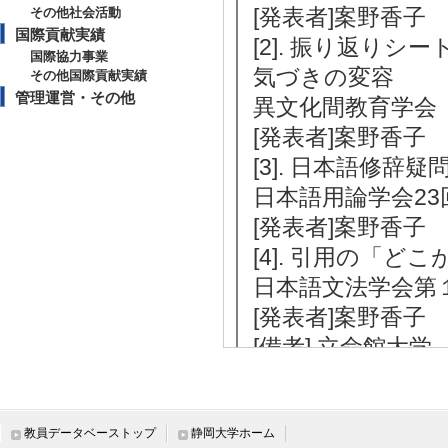
[発表者]案野香子
その他社会活動
国際貢献実績
[2]. 振り返り
国際協力事業
気づきの変容
その他国際貢献実績
管理運営・その他
異文化間教育学会 第
[発表者]案野香子
[3]. 日本語修
日本語用論学会23回
[発表者]案野香子
[4]. 引用の「
日本語文法学会第１
[発表者]案野香子
[備考] 立命館大学
[5]. 反語解釈
中心に―
日本語文法学会第1
教員データベーストップ
静岡大学ホーム