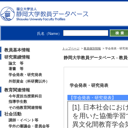
氏名（Name）
トップページ
>
教員個別情報
> 学会発表・研究
教員基本情報
研究業績情報
静岡大学教員データベース - 教員個別
論文 等
著書 等
学会発表・研究発表
外部資金（科研費以外）
学会発表・研究発表
教育関連情報
今年度担当授業科目
【学会発表・研究発表】
指導学生数
[1]. 日本社会
その他教育関連情報
社会活動
を用いた協働学習
講師・イベント等
異文化間教育学会第4
学外の審議会・委員会等