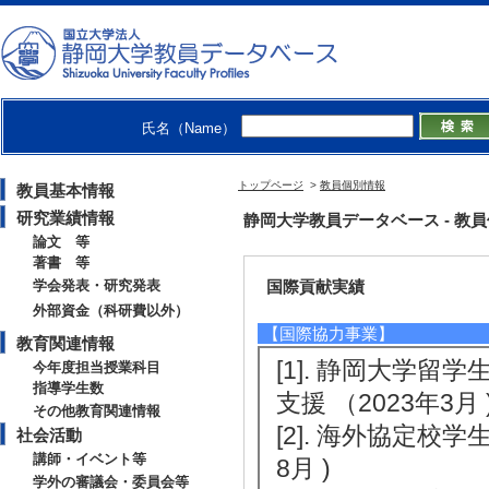
[3]. 静岡県立
史 （2025年12月 )
[4]. 静岡大学
5年11月 )
氏名（Name）
[5]. 静岡市国際
[備考] 毎週日曜日
トップページ
>
教員個別情報
教員基本情報
研究業績情報
静岡大学教員データベース - 教員個別
論文 等
著書 等
学会発表・研究発表
国際貢献実績
外部資金（科研費以外）
【国際協力事業】
教育関連情報
[1]. 静岡大学
今年度担当授業科目
指導学生数
支援 （2023年3月 
その他教育関連情報
[2]. 海外協定校
社会活動
講師・イベント等
8月 )
学外の審議会・委員会等