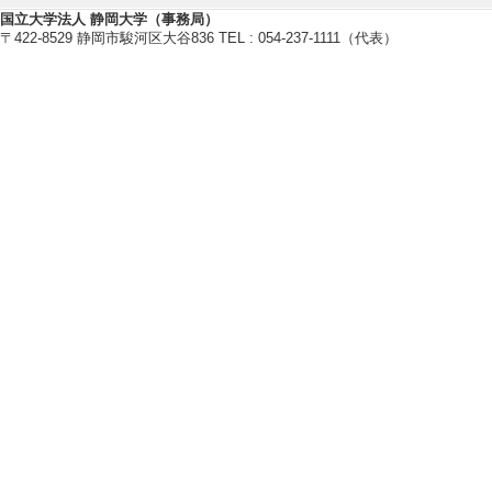
国立大学法人 静岡大学（事務局）
高効率 (歩留ま
〒422-8529 静岡市駿河区大谷836 TEL : 054-237-1111（代表）
英ファイバでも、
た回折格子は、
無偏光依存性、
る。
本研究提案した螺
更に工夫すると
重及びOAMモー
ではなく、全フ
光フィルターや
診断学等分野に