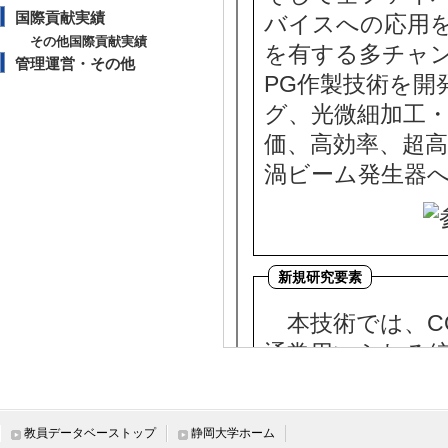
国際貢献実績
バイスへの応用を
その他国際貢献実績
を有する多チャン
管理運営・その他
PG作製技術を開
グ、光微細加工
価、高効率、超
渦ビーム発生器
本技術では、C
通常用いられる
設計したサファ
いHLPGの作製
教員データベーストップ
静岡大学ホーム
と比べて、必要