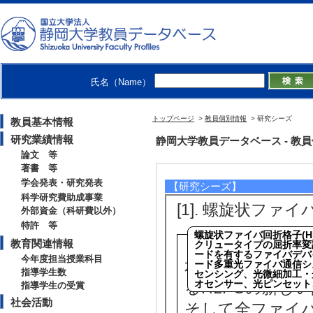
氏名（Name）
トップページ
>
教員個別情報
> 研究シーズ
教員基本情報
研究業績情報
静岡大学教員データベース - 教員個別
論文 等
著書 等
学会発表・研究発表
【研究シーズ】
科学研究費助成事業
[1].
螺旋状ファイバ
外部資金（科研費以外）
特許 等
教育関連情報
今年度担当授業科目
本研究では、異な
指導学生数
るHLPGの新し
指導学生の受賞
社会活動
そして全ファイバ