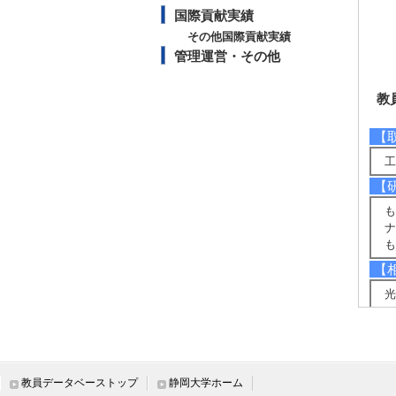
国際貢献実績
その他国際貢献実績
管理運営・その他
教
【
工
【
も
ナ
も
【
光
【
波
研
多
教員データベーストップ
静岡大学ホーム
シ