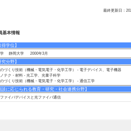
最終更新日：2026/0
員基本情報
取得学位】
学 静岡大学 2000年3月
研究分野】
のづくり技術（機械・電気電子・化学工学） - 電子デバイス、電子機器
ノテク・材料 - 光工学、光量子科学
のづくり技術（機械・電気電子・化学工学） - 通信工学
相談に応じられる教育・研究・社会連携分野】
ファイバデバイスと光ファイバ通信
現在の研究テーマ】
長及びＯＡＭ多重光ファイバ通信のための螺旋状ファイバ回折格子に関する
究
チャンネル螺旋状ファイバ回折格子による全光学的信号処理及び高感度セン
ングデバイスへの応用