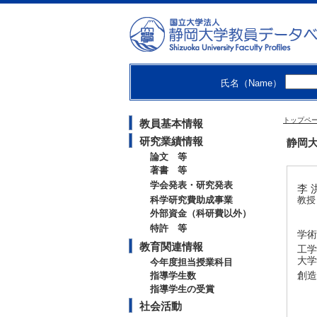
氏名（Name）
トップペ
教員基本情報
研究業績情報
静岡大
論文 等
著書 等
学会発表・研究発表
李 洪
科学研究費助成事業
教授
外部資金（科研費以外）
特許 等
学術
教育関連情報
工学
大学
今年度担当授業科目
創造
指導学生数
指導学生の受賞
社会活動